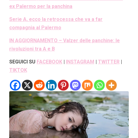
ex Palermo per la panchina
Serie A, ecco la retrocessa che va a far
compagnia al Palermo
IN AGGIORNAMENTO – Valzer delle panchine: le
rivoluzioni tra A e B
SEGUICI SU
FACEBOOK
|
INSTAGRAM
|
TWITTER
|
TIKTOK