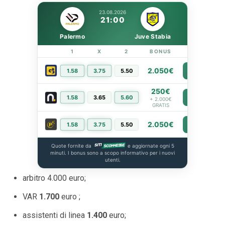
23.08.2026
21:00
Palermo
Juve Stabia
1
X
2
BONUS
LINK
2.050€
1.58
3.75
5.50
PIÙ INFO
250€
1.58
3.65
5.60
PIÙ INFO
+ 2.000€
GRATIS
2.050€
1.58
3.75
5.50
PIÙ INFO
Quote fornite da
e aggiornate ogni 5
minuti. I bonus sono a scopo informativo per i nuovi
utenti.
arbitro 4.000 euro;
VAR
1.700
euro ;
assistenti di linea
1.400
euro;