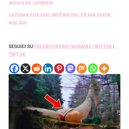
ancora più completa
La futura lista over del Palermo: c’è una novità,
anzi due
SEGUICI SU
FACEBOOK
|
INSTAGRAM
|
TWITTER
|
TIKTOK