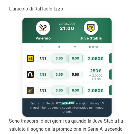
L’articolo di Raffaele Izzo
23.08.2026
21:00
Palermo
Juve Stabia
1
X
2
BONUS
LINK
2.050€
1.53
3.65
6.50
PIÙ INFO
250€
1.58
3.65
5.60
PIÙ INFO
+ 2.000€
GRATIS
2.050€
1.53
3.65
6.50
PIÙ INFO
Quote fornite da
e aggiornate ogni 5
minuti. I bonus sono a scopo informativo per i nuovi
utenti.
Sono trascorsi dieci giorni da quando la Juve Stabia ha
salutato il sogno della promozione in Serie A, uscendo