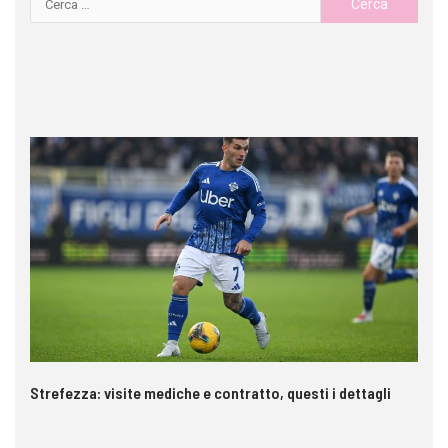
Strefezza: visite mediche e contratto, questi i dettagli
Pa