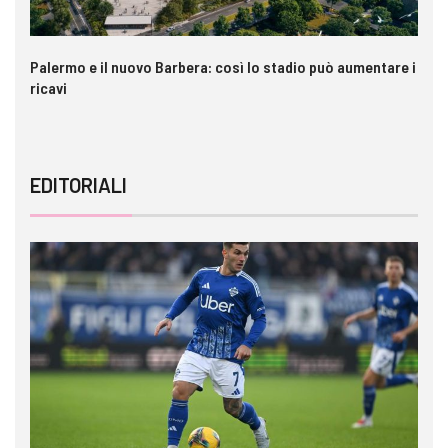
Palermo e il nuovo Barbera: così lo stadio può aumentare i
VI
ricavi
EDITORIALI