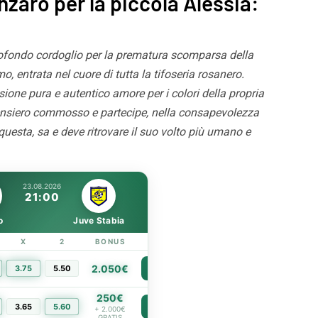
nzaro per la piccola Alessia:
Pronti per essere
Palermo, adesso è ufficial
i. Con i tifosi nulla è
Strefezza è rosanero. Il
e”
comunicato
ofondo cordoglio per la prematura scomparsa della
o, entrata nel cuore di tutta la tifoseria rosanero.
sione pura e autentico amore per i colori della propria
ensiero commosso e partecipe, nella consapevolezza
questa, sa e deve ritrovare il suo volto più umano e
23.08.2026
21:00
o
Juve Stabia
X
2
BONUS
LINK
2.050€
3.75
5.50
PIÙ INFO
250€
3.65
5.60
PIÙ INFO
+ 2.000€
GRATIS