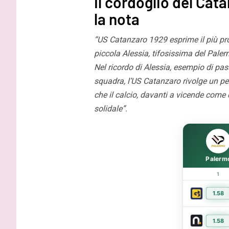
Il cordoglio del Cata
Inzaghi: “Essere qui con le
Gardini: “
la nota
migliori squadre d’Italia fa
protagonist
capire la portata di Palermo”
impossibil
“US Catanzaro 1929 esprime il più pr
piccola Alessia, tifosissima del Palerm
Nel ricordo di Alessia, esempio di pas
squadra, l’US Catanzaro rivolge un p
che il calcio, davanti a vicende come 
solidale”.
Palerm
1
1.58
1.58