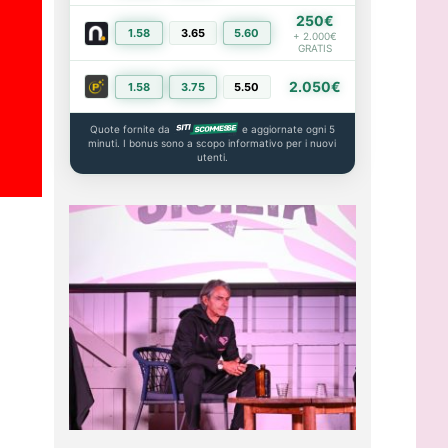
250€
1.58
3.65
5.60
PIÙ INFO
+ 2.000€
GRATIS
2.050€
1.58
3.75
5.50
PIÙ INFO
Quote fornite da
e aggiornate ogni 5
minuti. I bonus sono a scopo informativo per i nuovi
utenti.