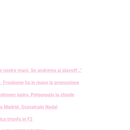
le nostre mani. Se andremo ai playoff…”
za. Frosinone ha in mano la promozione
ohnsen ispira, Pohjanpalo la chiude
 a Madrid. Scavalcato Nadal
co trionfo in F2