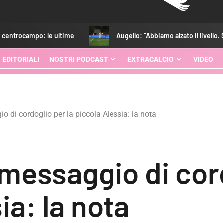
: le ultime
Augello: “Abbiamo alzato il livello. Strefezza? G
EDITORIALI
NOSTRI PODCAST
EXTRACALCIO
VIDEO
o di cordoglio per la piccola Alessia: la nota
 messaggio di cor
ia: la nota