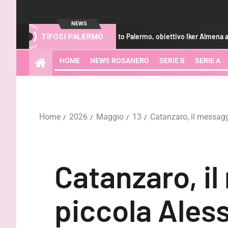
NEWS
Calciomercato Palermo, obiettivo Iker Almena a centrocampo
TIFOSI PALERMO
HOME
NEWS ROSANERO
SERIE B
SERIE A
Home
2026
Maggio
13
Catanzaro, il messaggi
Catanzaro, il
piccola Aless