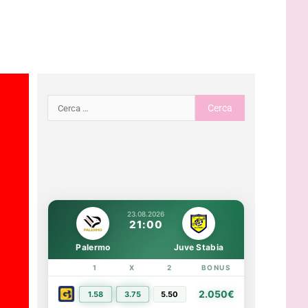
23.08.2026
21:00
Palermo
Juve Stabia
1
X
2
BONUS
LINK
2.050€
1.58
3.75
5.50
PIÙ INFO