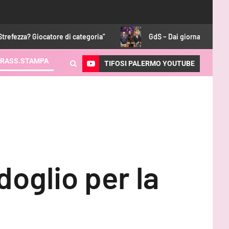
iocatore di categoria”
GdS – Dai giornali alle feste, Perth è
RASS.STAMPA
TIFOSI PALERMO YOUTUBE
doglio per la