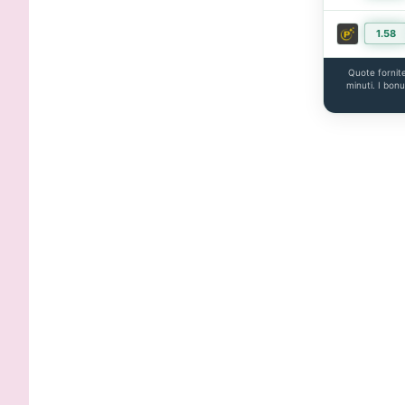
1.58
Quote fornit
minuti. I bon