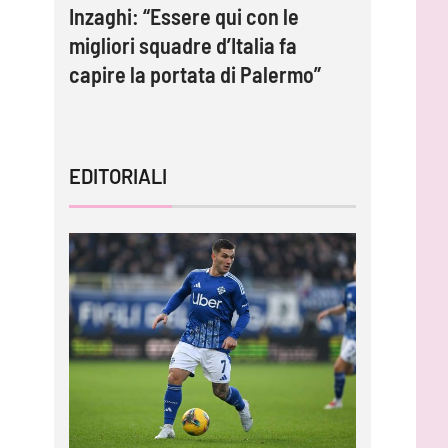
e:
Inzaghi: “Essere qui con le
Gardini:
migliori squadre d’Italia fa
protagoni
capire la portata di Palermo”
impossib
EDITORIALI