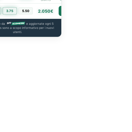
2.050€
3.75
5.50
PIÙ INFO
e da
e aggiornate ogni 5
us sono a scopo informativo per i nuovi
utenti.