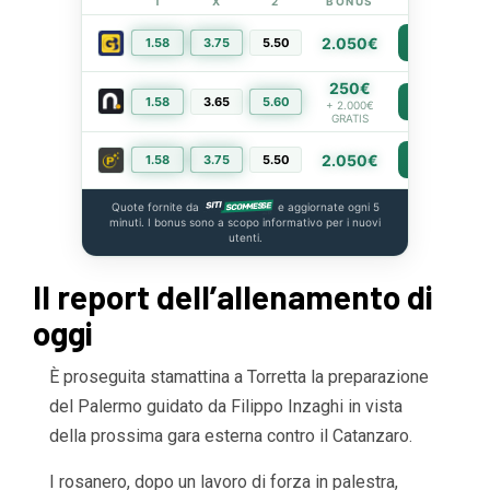
1
X
2
BONUS
LINK
2.050€
1.58
3.75
5.50
PIÙ INFO
250€
1.58
3.65
5.60
PIÙ INFO
+ 2.000€
GRATIS
2.050€
1.58
3.75
5.50
PIÙ INFO
Quote fornite da
e aggiornate ogni 5
minuti. I bonus sono a scopo informativo per i nuovi
utenti.
Il report dell’allenamento di
oggi
È proseguita stamattina a Torretta la preparazione
del Palermo guidato da Filippo Inzaghi in vista
della prossima gara esterna contro il Catanzaro.
I rosanero, dopo un lavoro di forza in palestra,