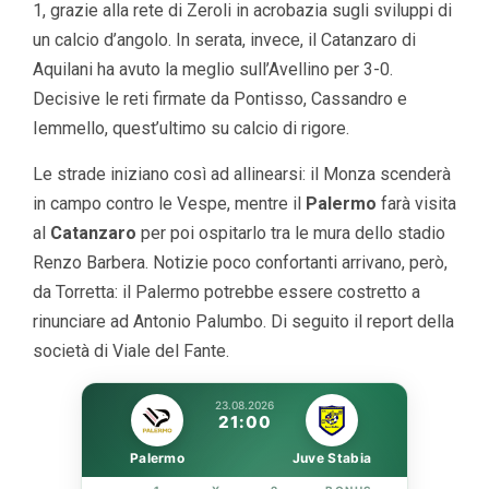
1, grazie alla rete di Zeroli in acrobazia sugli sviluppi di
un calcio d’angolo. In serata, invece, il Catanzaro di
Aquilani ha avuto la meglio sull’Avellino per 3-0.
Decisive le reti firmate da Pontisso, Cassandro e
Iemmello, quest’ultimo su calcio di rigore.
Le strade iniziano così ad allinearsi: il Monza scenderà
in campo contro le Vespe, mentre il
Palermo
farà visita
al
Catanzaro
per poi ospitarlo tra le mura dello stadio
Renzo Barbera. Notizie poco confortanti arrivano, però,
da Torretta: il Palermo potrebbe essere costretto a
rinunciare ad Antonio Palumbo. Di seguito il report della
società di Viale del Fante.
23.08.2026
21:00
Palermo
Juve Stabia