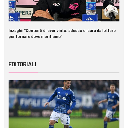
Inzaghi: “Contenti di aver vinto, adesso ci sarà da lottare
Me
per tornare dove meritiamo”
gl
EDITORIALI