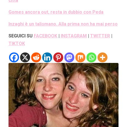
città
Gomes ancora out, resta in dubbio con Peda
Inzaghi è un talismano. Alla prima non ha mai perso
SEGUICI SU
FACEBOOK
|
INSTAGRAM
|
TWITTER
|
TIKTOK