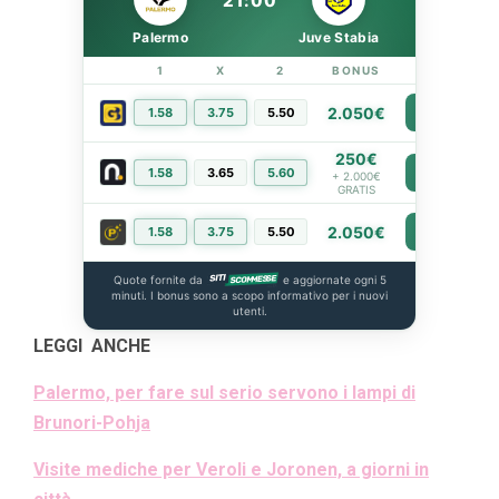
21:00
Palermo
Juve Stabia
1
X
2
BONUS
LINK
2.050€
1.58
3.75
5.50
PIÙ INFO
250€
1.58
3.65
5.60
PIÙ INFO
+ 2.000€
GRATIS
2.050€
1.58
3.75
5.50
PIÙ INFO
Quote fornite da
e aggiornate ogni 5
minuti. I bonus sono a scopo informativo per i nuovi
utenti.
LEGGI ANCHE
Palermo, per fare sul serio servono i lampi di
Brunori-Pohja
Visite mediche per Veroli e Joronen, a giorni in