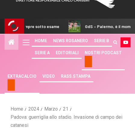
pre sotto esame
GdS – Palermo, è il momento di scegliere l
HOME
NEWS ROSANERO
SERIE B
SERIE A
EDITORIALI
NOSTRI PODCAST
EXTRACALCIO
VIDEO
RASS.STAMPA
Home
2024
Marzo
21
Padova: guerriglia allo stadio. Invasione di campo dei
catanesi