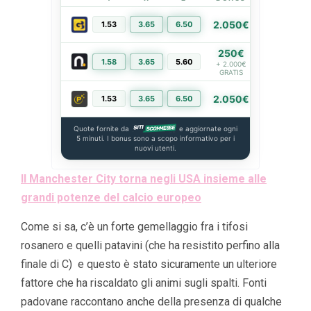
2.050€
1.53
3.65
6.50
PIÙ INFO
250€
1.58
3.65
5.60
PIÙ INFO
+ 2.000€
GRATIS
2.050€
1.53
3.65
6.50
PIÙ INFO
Quote fornite da
e aggiornate ogni
5 minuti. I bonus sono a scopo informativo per i
nuovi utenti.
Il Manchester City torna negli USA insieme alle
grandi potenze del calcio europeo
Come si sa, c’è un forte gemellaggio fra i tifosi
rosanero e quelli patavini (che ha resistito perfino alla
finale di C) e questo è stato sicuramente un ulteriore
fattore che ha riscaldato gli animi sugli spalti. Fonti
padovane raccontano anche della presenza di qualche