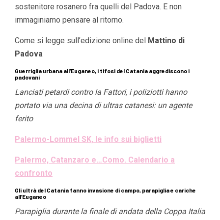
sostenitore rosanero fra quelli del Padova. E non
immaginiamo pensare al ritorno.
Come si legge sull’edizione online del
Mattino di
Padova
Guerriglia urbana all’Euganeo, i tifosi del Catania aggrediscono i
padovani
Lanciati petardi contro la Fattori, i poliziotti hanno
portato via una decina di ultras catanesi: un agente
ferito
Palermo-Lommel SK, le info sui biglietti
Palermo, Catanzaro e…Como. Calendario a
confronto
Gli ultrà del Catania fanno invasione di campo, parapiglia e cariche
all’Euganeo
Parapiglia durante la finale di andata della Coppa Italia