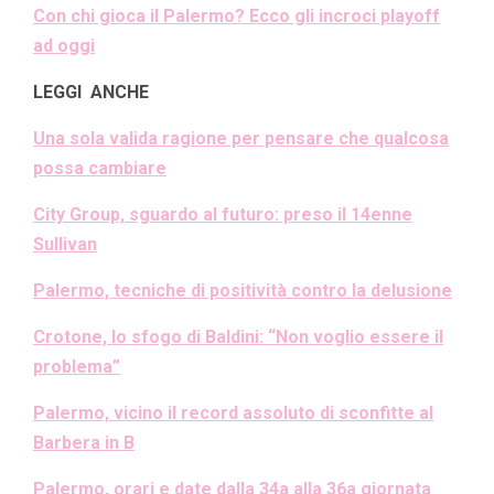
Con chi gioca il Palermo? Ecco gli incroci playoff
ad oggi
LEGGI ANCHE
Una sola valida ragione per pensare che qualcosa
possa cambiare
City Group, sguardo al futuro: preso il 14enne
Sullivan
Palermo, tecniche di positività contro la delusione
Crotone, lo sfogo di Baldini: “Non voglio essere il
problema”
Palermo, vicino il record assoluto di sconfitte al
Barbera in B
Palermo, orari e date dalla 34a alla 36a giornata