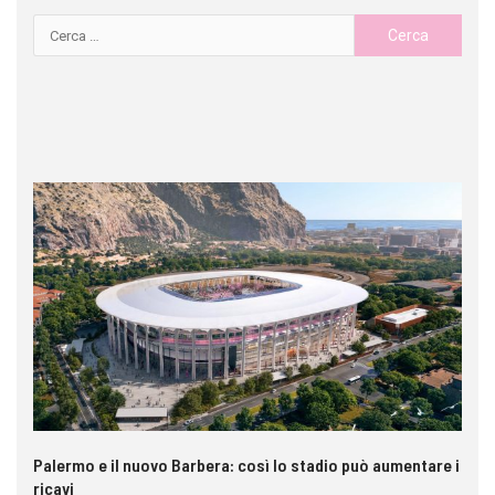
Palermo e il nuovo Barbera: così lo stadio può aumentare i
VI
ricavi