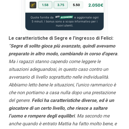
2.050€
1.58
3.75
5.50
PIÙ INFO
Quote fornite da
e aggiornate ogni
5 minuti. I bonus sono a scopo informativo per i
nuovi utenti.
Le caratteristiche di Segre e l’ingresso di Felici:
“
Segre di solito gioca più avanzato, quindi avevamo
preparato in altro modo, cambiando in corso d’opera
.
Ma i ragazzi stanno capendo come leggere le
situazioni adeguandosi, in questo caso contro un
avversario di livello soprattutto nelle individualità.
Abbiamo letto bene le situazioni, l’unico rammarico è
che non portiamo a casa nulla dopo una prestazione
del genere.
Felici ha caratteristiche diverse, ed è un
giocatore di un certo livello, che riesce a saltare
l’uomo e rompere degli equilibri
. Ma secondo me
anche quando è entrato Mattia ha fatto molto bene, e