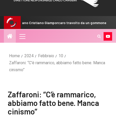
no Cristiano Giamporcaro travolto da un gommone
Maldini: 
Home
2024
Febbraio
10
Zaffaroni: “C’è rammarico, abbiamo fatto bene. Manca
cinismo”
Zaffaroni: “C’è rammarico,
abbiamo fatto bene. Manca
cinismo”