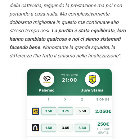
della cattiveria, reggendo la prestazione ma poi non
portando a casa nulla. Ma complessivamente
dobbiamo migliorare in questo ma continuare allo
stesso tempo così.
La partita è stata equilibrata, loro
hanno cambiato qualcosa e noi ci siamo sistemati
facendo bene
. Nonostante la grande squadra, la
differenza l’ha fatto il cinismo nella finalizzazione”.
23.08.2026
21:00
Palermo
Juve Stabia
1
X
2
BONUS
LINK
2.050€
1.58
3.75
5.50
PIÙ INFO
250€
1.58
3.65
5.60
PIÙ INFO
+ 2.000€
GRATIS