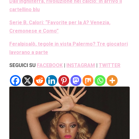
Dall’Inghilterra, rivoluzione nel calcio: in arrivo il
cartellino blu
Serie B, Calori: “Favorite per la A? Venezia,
Cremonese e Como”
Feralpisalò, tegole in vista Palermo? Tre giocatori
lavorano a parte
SEGUICI SU
FACEBOOK
|
INSTAGRAM
|
TWITTER