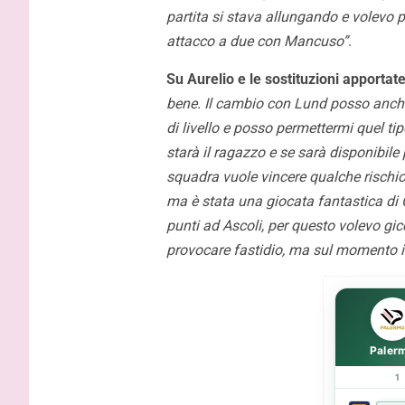
Melbourne
partita si stava allungando e volevo
Douaron e
attacco a due con Mancuso”
.
australian
Su Aurelio e le sostituzioni apportat
bene. Il cambio con Lund posso anche
di livello e posso permettermi quel 
starà il ragazzo e se sarà disponibile
squadra vuole vincere qualche rischio
ma è stata una giocata fantastica di C
punti ad Ascoli, per questo volevo gi
provocare fastidio, ma sul momento i
Paler
1