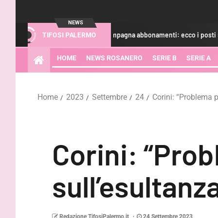
NEWS
Palermo, campagna abbonamenti: ecco i posti rimasti
TIFOSI PALERMO
HOME
NEWS ROSANERO
SERIE B
SERIE A
Home
2023
Settembre
24
Corini: “Problema p
Corini: “Pro
sull’esultanz
Redazione TifosiPalermo.it
24 Settembre 2023