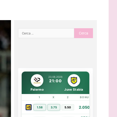
23.08.2026
21:00
Palermo
Juve Stabia
1
X
2
BONUS
LINK
2.050€
1.58
3.75
5.50
PIÙ INFO