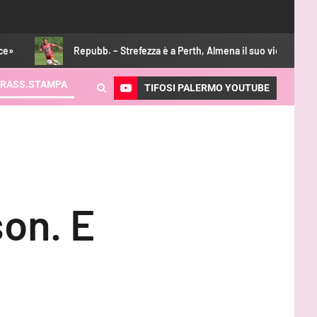
Repubb. – Strefezza è a Perth, Almena il suo vice
CorSport –
RASS.STAMPA
TIFOSI PALERMO YOUTUBE
on. E