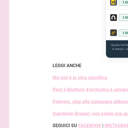
1.5
1.5
1.5
Quote forni
5 minuti. I
LEGGI ANCHE
Ma non è la vera classifica
Però il direttore d’orchestra è sempr
Palermo, stop alla campagna abbonam
Questione Brunori: non esiste una qu
SEGUICI SU
FACEBOOK
|
INSTAGRA