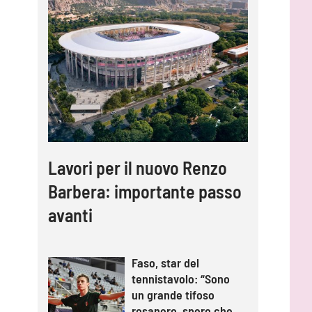
Lavori per il nuovo Renzo
Barbera: importante passo
avanti
Faso, star del
tennistavolo: “Sono
un grande tifoso
rosanero, spero che