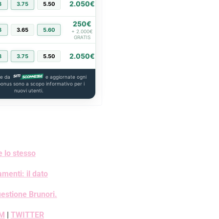
2.050€
8
3.75
5.50
PIÙ INFO
250€
8
3.65
5.60
PIÙ INFO
+ 2.000€
GRATIS
2.050€
8
3.75
5.50
PIÙ INFO
te da
e aggiornate ogni
 bonus sono a scopo informativo per i
nuovi utenti.
e lo stesso
enti: il dato
estione Brunori.
M
|
TWITTER