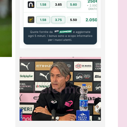
250€
1.58
3.65
5.60
PIÙ INFO
+ 2.000€
GRATIS
2.050€
1.58
3.75
5.50
PIÙ INFO
Quote fornite da
e aggiornate
ogni 5 minuti. I bonus sono a scopo informativo
per i nuovi utenti.