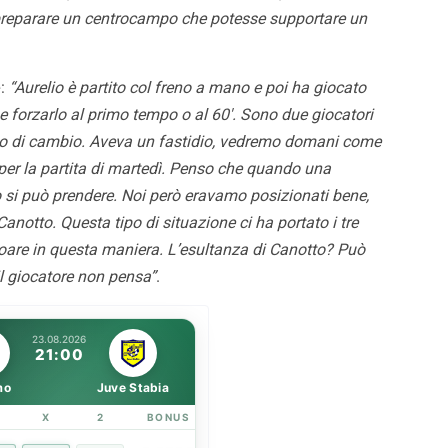
 City-Palermo 0-2: Le
VIDEO – Palermo-Melbourn
 preparare un centrocampo che potesse supportare un
 Peda piegano gli
gli highlights del match
i
e
:
“Aurelio è partito col freno a mano e poi ha giocato
 forzarlo al primo tempo o al 60′. Sono due giocatori
tipo di cambio. Aveva un fastidio, vedremo domani come
 per la partita di martedì. Penso che quando una
 si può prendere. Noi però eravamo posizionati bene,
anotto. Questa tipo di situazione ci ha portato i tre
coare in questa maniera. L’esultanza di Canotto? Può
l giocatore non pensa”
.
23.08.2026
21:00
mo
Juve Stabia
X
2
BONUS
LINK