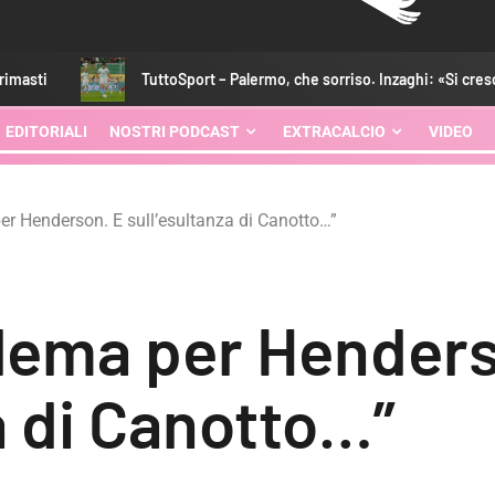
TuttoSport – Palermo, che sorriso. Inzaghi: «Si cresce»
EDITORIALI
NOSTRI PODCAST
EXTRACALCIO
VIDEO
er Henderson. E sull’esultanza di Canotto…”
blema per Henders
a di Canotto…”