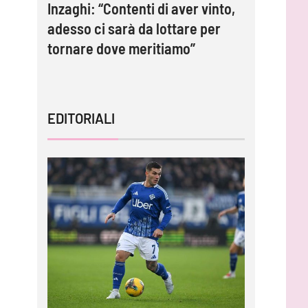
e 2-0:
Inzaghi: “Contenti di aver vinto,
Melbourn
adesso ci sarà da lottare per
Douaron 
tornare dove meritiamo”
australi
EDITORIALI