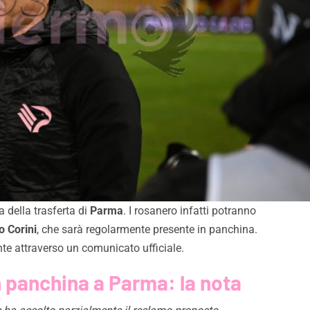
a della trasferta di
Parma
. I rosanero infatti potranno
o Corini
, che sarà regolarmente presente in panchina.
ante attraverso un comunicato ufficiale.
n panchina a Parma: la nota