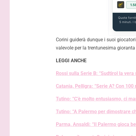
1.5
Quote forni
5 minuti. I
Corini guiderà dunque i suoi giocatori
valevole per la trentunesima gioranta 
LEGGI ANCHE
Rossi sulla Serie B: “Sudtirol la vera
Catania, Pelligra: “Serie A? Con 100 
Tutino: “C’è molto entusiasmo, ci m
Tutino: “A Palermo per dimostrare che
Parma, Ansaldi: “Il Palermo gioca b