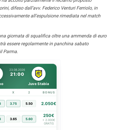
e ha accolto parzialmente il reclamo proposto
ini, difeso dall’avv. Federico Venturi Ferriolo, in
uccessivamente all’espulsione rimediata nel match
Pronti per essere
Palermo, adesso è ufficial
una giornata di squalifica oltre una ammenda di euro
i. Con i tifosi nulla è
Strefezza è rosanero. Il
potrà essere regolarmente in panchina sabato
e”
comunicato
il Parma.
23.08.2026
21:00
mo
Juve Stabia
X
2
BONUS
LINK
2.050€
8
3.75
5.50
PIÙ INFO
250€
8
3.65
5.60
PIÙ INFO
+ 2.000€
GRATIS