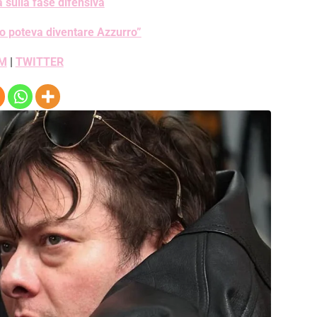
a sulla fase difensiva
mo poteva diventare Azzurro”
M
|
TWITTER