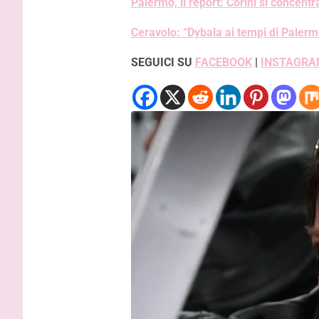
Palermo, il report: Corini si concentr
Ceravolo: “Dybala ai tempi di Paler
SEGUICI SU
FACEBOOK
|
INSTAGRA