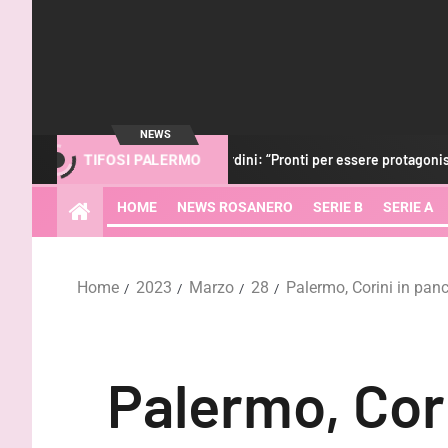
NEWS
ità”
Gardini: “Pronti per essere protagonisti. Con i tifosi nul
TIFOSI PALERMO
HOME
NEWS ROSANERO
SERIE B
SERIE A
Home
2023
Marzo
28
Palermo, Corini in pan
Palermo, Cori