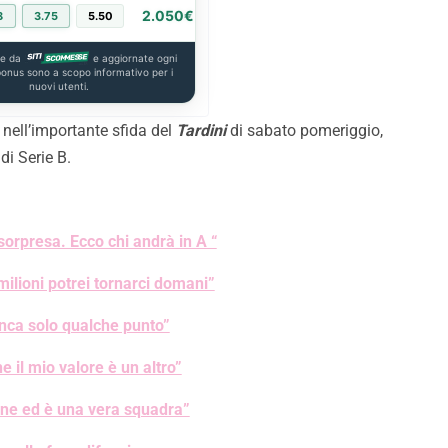
2.050€
8
3.75
5.50
PIÙ INFO
te da
e aggiornate ogni
 bonus sono a scopo informativo per i
nuovi utenti.
 nell’importante sfida del
Tardini
di sabato pomeriggio,
di Serie B.
 sorpresa. Ecco chi andrà in A “
milioni potrei tornarci domani”
anca solo qualche punto”
 il mio valore è un altro”
ene ed è una vera squadra”