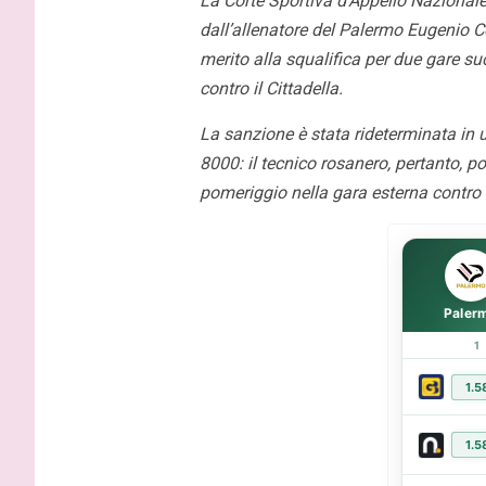
La Corte Sportiva d’Appello Nazional
dall’allenatore del Palermo Eugenio Cor
merito alla squalifica per due gare s
contro il Cittadella.
Inzaghi: “Essere qui con le
Gardini: “
La sanzione è stata rideterminata in 
migliori squadre d’Italia fa
protagonist
8000: il tecnico rosanero, pertanto, 
capire la portata di Palermo”
impossibil
pomeriggio nella gara esterna contro 
Paler
1
1.5
1.5