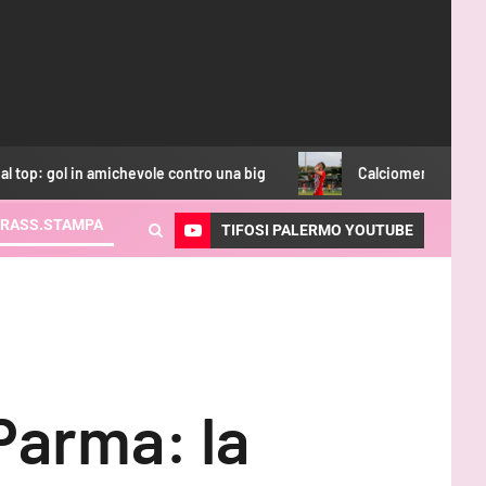
chevole contro una big
Calciomercato Palermo, obiettivo Ik
RASS.STAMPA
TIFOSI PALERMO YOUTUBE
Parma: la