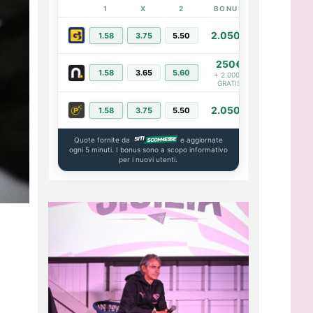
1
X
2
BONUS
LINK
2.050€
1.58
3.75
5.50
PIÙ INFO
250€
1.58
3.65
5.60
PIÙ INFO
+ 2.000€
GRATIS
2.050€
1.58
3.75
5.50
PIÙ INFO
Quote fornite da
e aggiornate
ogni 5 minuti. I bonus sono a scopo informativo
per i nuovi utenti.