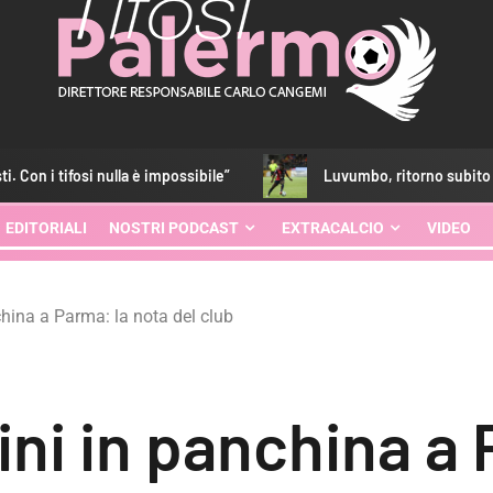
la è impossibile”
Luvumbo, ritorno subito al top: gol in ami
EDITORIALI
NOSTRI PODCAST
EXTRACALCIO
VIDEO
china a Parma: la nota del club
ni in panchina a 