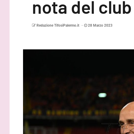
nota del club
Redazione TifosiPalermo.it
28 Marzo 2023