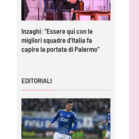
e:
Inzaghi: “Essere qui con le
Gardini:
migliori squadre d’Italia fa
protagoni
capire la portata di Palermo”
impossib
EDITORIALI