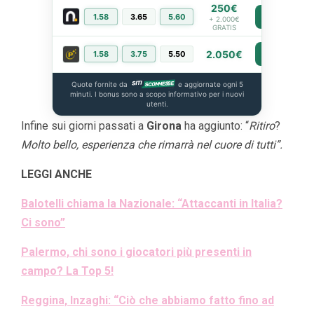
250€
1.58
3.65
5.60
PIÙ INFO
+ 2.000€
GRATIS
2.050€
1.58
3.75
5.50
PIÙ INFO
Quote fornite da
e aggiornate ogni 5
minuti. I bonus sono a scopo informativo per i nuovi
utenti.
Infine sui giorni passati a
Girona
ha aggiunto: “
Ritiro
?
Molto bello, esperienza che rimarrà nel cuore di tutti”.
LEGGI ANCHE
Balotelli chiama la Nazionale: “Attaccanti in Italia?
Ci sono”
Palermo, chi sono i giocatori più presenti in
campo? La Top 5!
Reggina, Inzaghi: “Ciò che abbiamo fatto fino ad