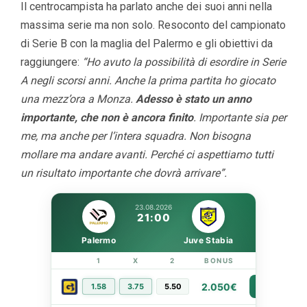
Il centrocampista ha parlato anche dei suoi anni nella
massima serie ma non solo. Resoconto del campionato
di Serie B con la maglia del Palermo e gli obiettivi da
raggiungere:
“Ho avuto la possibilità di esordire in Serie
A negli scorsi anni. Anche la prima partita ho giocato
una mezz’ora a Monza.
Adesso è stato un anno
importante, che non è ancora finito
. Importante sia per
me, ma anche per l’intera squadra. Non bisogna
mollare ma andare avanti. Perché ci aspettiamo tutti
un risultato importante che dovrà arrivare”.
23.08.2026
21:00
Palermo
Juve Stabia
1
X
2
BONUS
LINK
2.050€
1.58
3.75
5.50
PIÙ INFO