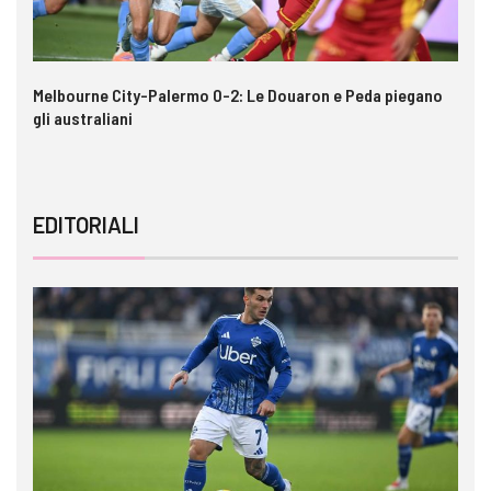
e
Melbourne City-Palermo 0-2: Le Douaron e Peda piegano
VI
gli australiani
EDITORIALI