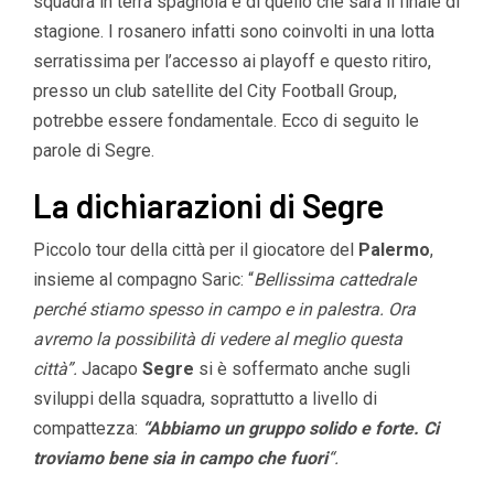
squadra in terra spagnola e di quello che sarà il finale di
stagione. I rosanero infatti sono coinvolti in una lotta
serratissima per l’accesso ai playoff e questo ritiro,
presso un club satellite del City Football Group,
potrebbe essere fondamentale. Ecco di seguito le
parole di Segre.
La dichiarazioni di Segre
Piccolo tour della città per il giocatore del
Palermo
,
insieme al compagno Saric: “
Bellissima cattedrale
perché stiamo spesso in campo e in palestra. Ora
avremo la possibilità di vedere al meglio questa
città”.
Jacapo
Segre
si è soffermato anche sugli
sviluppi della squadra, soprattutto a livello di
compattezza:
“Abbiamo un gruppo solido e forte. Ci
troviamo bene sia in campo che fuori
“.