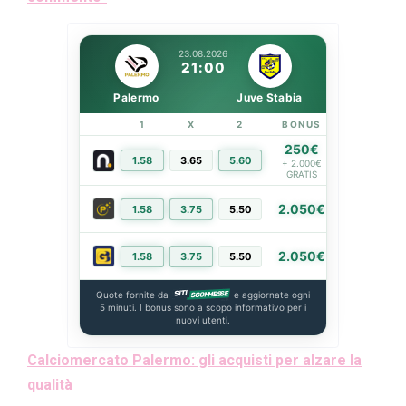
23.08.2026
21:00
Palermo
Juve Stabia
1
X
2
BONUS
LINK
250€
1.58
3.65
5.60
PIÙ INFO
+ 2.000€
GRATIS
2.050€
1.58
3.75
5.50
PIÙ INFO
2.050€
1.58
3.75
5.50
PIÙ INFO
Quote fornite da
e aggiornate ogni
5 minuti. I bonus sono a scopo informativo per i
nuovi utenti.
Calciomercato Palermo: gli acquisti per alzare la
qualità