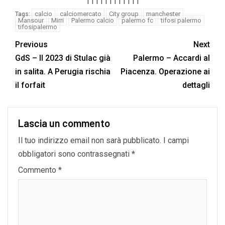
111111111111
calcio
calciomercato
City group
manchester
Tags:
Mansour
Mirri
Palermo calcio
palermo fc
tifosi palermo
tifosipalermo
Previous
Next
GdS – Il 2023 di Stulac già
Palermo – Accardi al
in salita. A Perugia rischia
Piacenza. Operazione ai
il forfait
dettagli
Lascia un commento
Il tuo indirizzo email non sarà pubblicato.
I campi
obbligatori sono contrassegnati
*
Commento
*