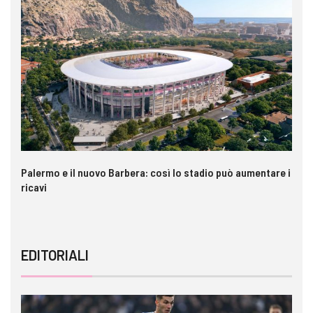
Palermo e il nuovo Barbera: così lo stadio può aumentare i
VI
ricavi
EDITORIALI