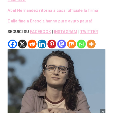
Abel Hernandez ritorna a casa: ufficiale la firma
E alla fine a Brescia hanno pure avuto paura!
SEGUICI SU
FACEBOOK
|
INSTAGRAM
|
TWITTER