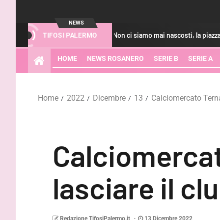
NEWS
Bani: “Non ci siamo mai nascosti, la piazza, noi e la società vogli
TIFOSI PALERMO
HOME
NEWS ROSANERO
SERIE B
SERIE A
Home
2022
Dicembre
13
Calciomercato Ternan
Calciomercat
lasciare il cl
Redazione TifosiPalermo.it
13 Dicembre 2022