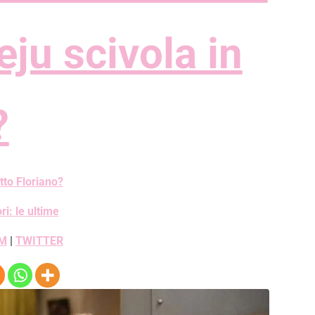
eju scivola in
?
tto Floriano?
ori: le ultime
M
|
TWITTER