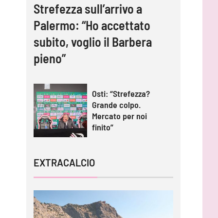
Strefezza sull’arrivo a
Palermo: “Ho accettato
subito, voglio il Barbera
pieno”
Osti: “Strefezza?
Grande colpo.
Mercato per noi
finito”
EXTRACALCIO