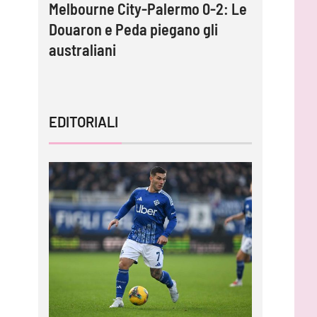
into,
Melbourne City-Palermo 0-2: Le
Gardini:
per
Douaron e Peda piegano gli
protagoni
australiani
impossib
EDITORIALI