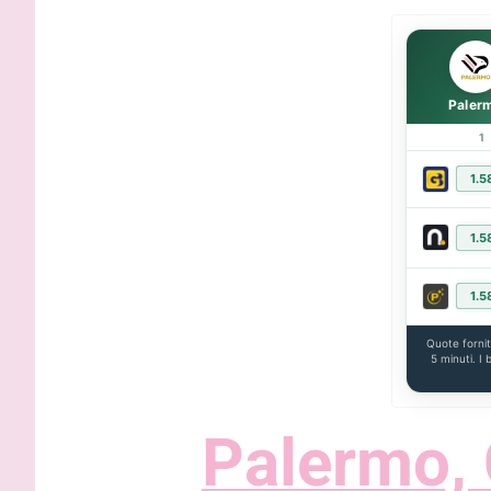
Gardini: “
protagonist
impossibil
Paler
1
1.5
1.5
1.5
Quote forni
5 minuti. I
Palermo, 