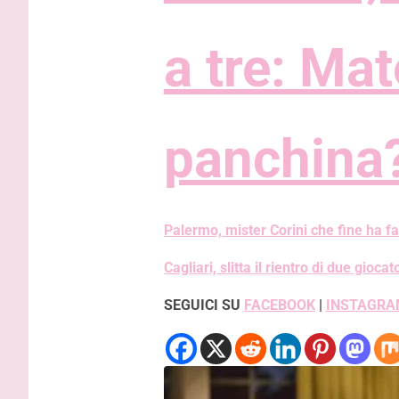
a tre: Mat
panchina
Palermo, mister Corini che fine ha fa
Cagliari, slitta il rientro di due giocat
SEGUICI SU
FACEBOOK
|
INSTAGRA