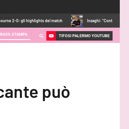
ts del match
Inzaghi: “Contenti di aver vinto, adesso ci sar
RASS.STAMPA
TIFOSI PALERMO YOUTUBE
cante può