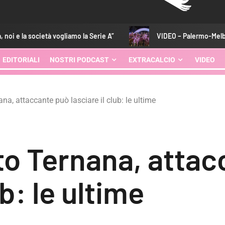
amo la Serie A”
VIDEO – Palermo-Melbourne 2-0: gli highligh
EDITORIALI
NOSTRI PODCAST
EXTRACALCIO
VIDEO
a, attaccante può lasciare il club: le ultime
o Ternana, attac
ub: le ultime