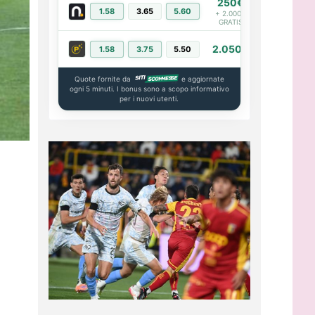
250€
1.58
3.65
5.60
PIÙ INFO
+ 2.000€
GRATIS
2.050€
1.58
3.75
5.50
PIÙ INFO
Quote fornite da
e aggiornate
ogni 5 minuti. I bonus sono a scopo informativo
per i nuovi utenti.