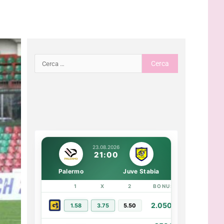
23.08.2026
21:00
Palermo
Juve Stabia
1
X
2
BONUS
LINK
2.050€
1.58
3.75
5.50
PIÙ INFO