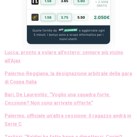
1.58
3.65
5.60
PIÙ INFO
+ 2.000€
GRATIS
2.050€
1.58
3.75
5.50
PIÙ INFO
Quote fornite da
e aggiornate ogni
5 minuti. I bonus sono a scopo informativo per i
nuovi utenti.
Lucca, pronto a volare all’estero: sempre più vicino
all’Ajax
Palermo-Reggiana, la designazione arbitrale della gara
di Coppa Italia
Bari, De Laurentiis: “Voglio una squadra forte.
Cessione? Non sono arrivate offerte”
Palermo, ufficiale un’altra cessione: il ragazzo andrà in
Serie C
Terlizzi: “Baldini ha fatto bene a dimettersi. Corini?