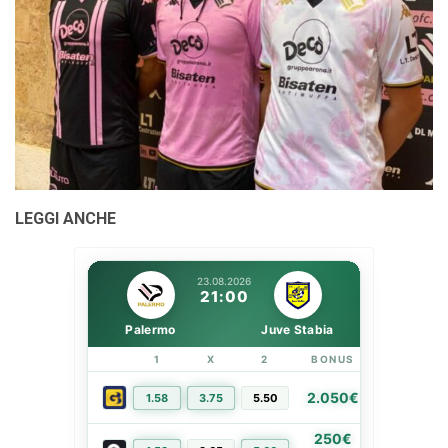
LEGGI ANCHE
23.08.2026
21:00
Palermo
Juve Stabia
1
X
2
BONUS
LINK
2.050€
1.58
3.75
5.50
PIÙ INFO
250€