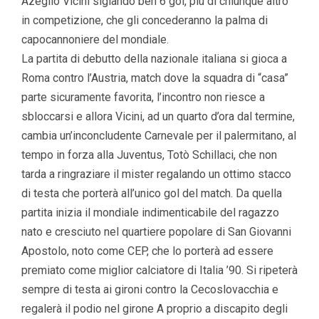
Azeglio Vicini siglando ben 6 gol, più di chiunque altro
in competizione, che gli concederanno la palma di
capocannoniere del mondiale.
La partita di debutto della nazionale italiana si gioca a
Roma contro l’Austria, match dove la squadra di “casa”
parte sicuramente favorita, l’incontro non riesce a
sbloccarsi e allora Vicini, ad un quarto d’ora dal termine,
cambia un’inconcludente Carnevale per il palermitano, al
tempo in forza alla Juventus, Totò Schillaci, che non
tarda a ringraziare il mister regalando un ottimo stacco
di testa che porterà all’unico gol del match. Da quella
partita inizia il mondiale indimenticabile del ragazzo
nato e cresciuto nel quartiere popolare di San Giovanni
Apostolo, noto come CEP, che lo porterà ad essere
premiato come miglior calciatore di Italia ’90. Si ripeterà
sempre di testa ai gironi contro la Cecoslovacchia e
regalerà il podio nel girone A proprio a discapito degli