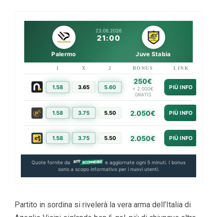
23.08.2026
21:00
Palermo
Juve Stabia
1
X
2
BONUS
LINK
250€
1.58
3.65
5.60
PIÙ INFO
+ 2.000€
GRATIS
2.050€
1.58
3.75
5.50
PIÙ INFO
2.050€
1.58
3.75
5.50
PIÙ INFO
Quote fornite da
e aggiornate ogni 5 minuti. I bonus
sono a scopo informativo per i nuovi utenti.
Partito in sordina si rivelerà la vera arma dell’Italia di