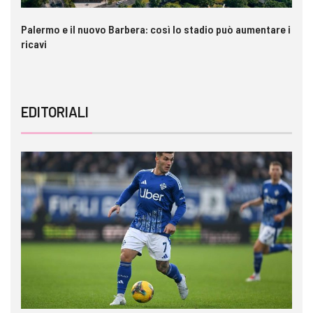
Palermo e il nuovo Barbera: così lo stadio può aumentare i
VI
ricavi
EDITORIALI