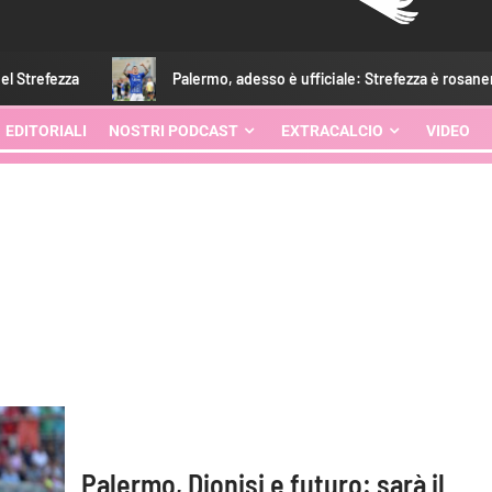
ezza
Palermo, adesso è ufficiale: Strefezza è rosanero. Il c
EDITORIALI
NOSTRI PODCAST
EXTRACALCIO
VIDEO
Palermo, Dionisi e futuro: sarà il