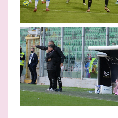
Strefezza: visite mediche e
Palermo, a
contratto, questi i dettagli
Strefezza 
comunica