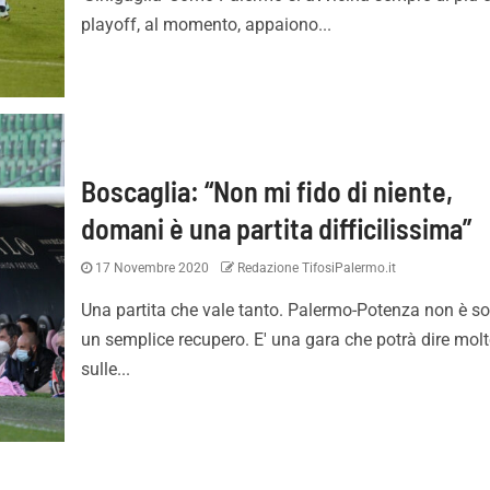
playoff, al momento, appaiono...
Boscaglia: “Non mi fido di niente,
domani è una partita difficilissima”
17 Novembre 2020
Redazione TifosiPalermo.it
desso è ufficiale:
Inzaghi: “Essere qui con le
è rosanero. Il
migliori squadre d’Italia fa
Una partita che vale tanto. Palermo-Potenza non è so
to
capire la portata di Paler
un semplice recupero. E' una gara che potrà dire mol
sulle...