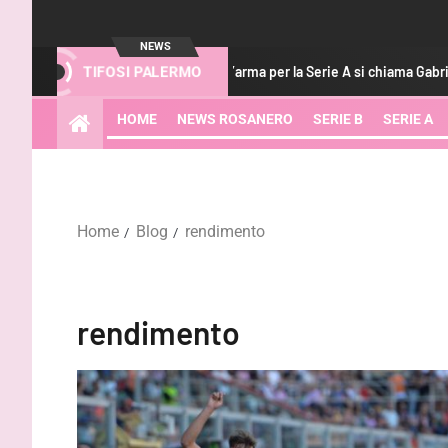
NEWS
tralia
Palermo, l’arma per la Serie A si chiama Gabriel Stref
TIFOSI PALERMO
HOME
NEWS ROSANERO
SERIE B
SERIE A
Home
Blog
rendimento
rendimento