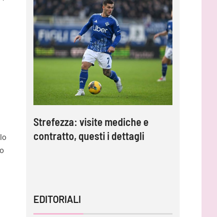
Strefezza: visite mediche e
Palermo,
contratto, questi i dettagli
Strefezza
lo
mo”
comunic
to
EDITORIALI