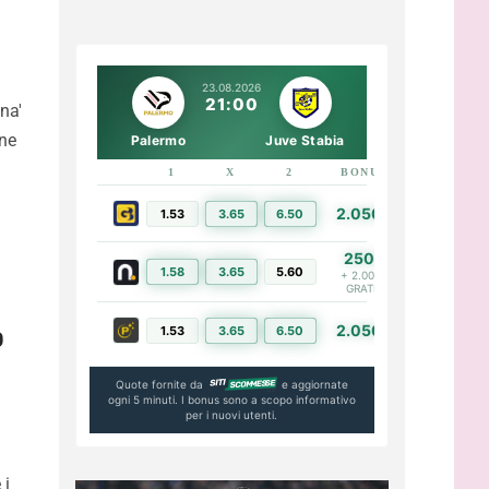
23.08.2026
21:00
ina'
ane
Palermo
Juve Stabia
1
X
2
BONUS
LINK
2.050€
1.53
3.65
6.50
PIÙ INFO
250€
1.58
3.65
5.60
PIÙ INFO
+ 2.000€
GRATIS
o
2.050€
1.53
3.65
6.50
PIÙ INFO
Quote fornite da
e aggiornate
ogni 5 minuti. I bonus sono a scopo informativo
per i nuovi utenti.
 i