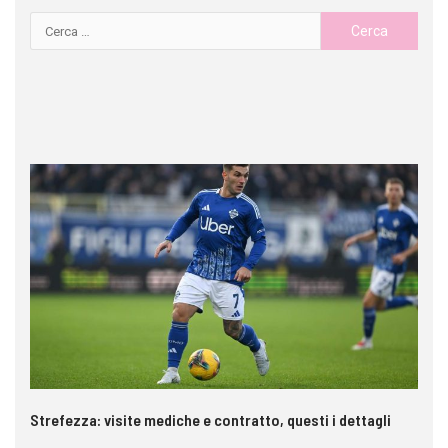
Strefezza: visite mediche e contratto, questi i dettagli
Pa
c