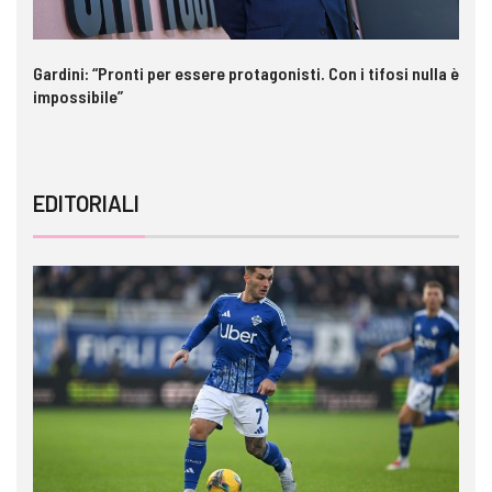
o
Gardini: “Pronti per essere protagonisti. Con i tifosi nulla è
In
impossibile”
pe
EDITORIALI