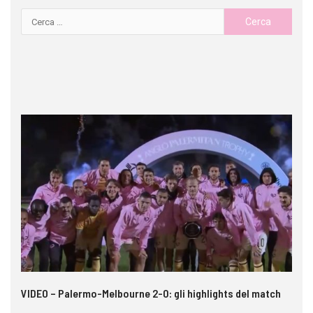
 i
VIDEO – Palermo-Melbourne 2-0: gli highlights del match
Ca
A