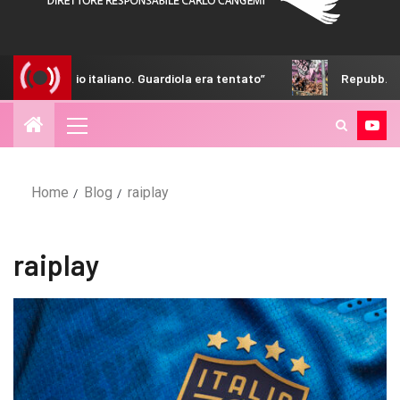
re il calcio italiano. Guardiola era tentato”
Repubb. – E in
Home
Blog
raiplay
raiplay