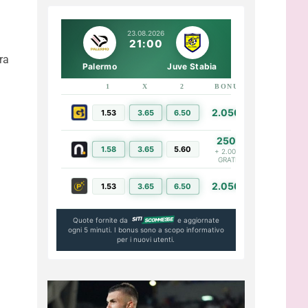
23.08.2026
21:00
ra
Palermo
Juve Stabia
1
X
2
BONUS
LINK
2.050€
1.53
3.65
6.50
PIÙ INFO
250€
1.58
3.65
5.60
PIÙ INFO
+ 2.000€
GRATIS
2.050€
1.53
3.65
6.50
PIÙ INFO
Quote fornite da
e aggiornate
ogni 5 minuti. I bonus sono a scopo informativo
per i nuovi utenti.