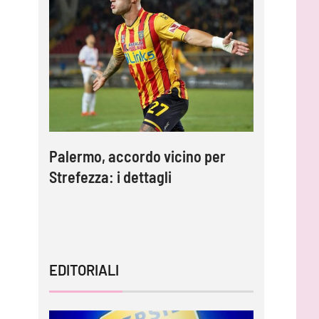
e
Palermo, accordo vicino per
Inzaghi:
Strefezza: i dettagli
migliori 
capire l
EDITORIALI