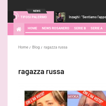
NEWS
 la gestione del recupero
Inzaghi: “Sentiamo l’appoggio dei
TIFOSI PALERMO
HOME
NEWS ROSANERO
SERIE B
SERIE A
Home
Blog
ragazza russa
ragazza russa