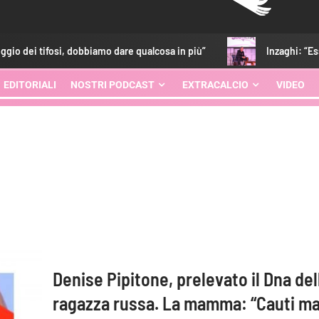
 tifosi, dobbiamo dare qualcosa in più”
Inzaghi: “Essere qui 
EDITORIALI
NOSTRI PODCAST
EXTRACALCIO
VIDEO
Denise Pipitone, prelevato il Dna del
ragazza russa. La mamma: “Cauti m