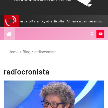
Calciomercato Palermo, obiettivo Iker Almena a centrocampo: le ulti
Home
Blog
radiocronista
radiocronista