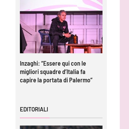
e:
Inzaghi: “Essere qui con le
Gardini:
migliori squadre d’Italia fa
protagoni
capire la portata di Palermo”
impossib
EDITORIALI