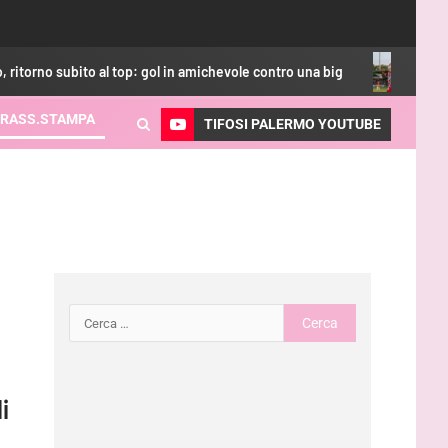
subito al top: gol in amichevole contro una big
Calciomerca
RASS.STAMPA
TIFOSI PALERMO YOUTUBE
i