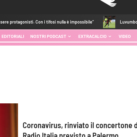
tagonisti. Con i tifosi nulla è impossibile”
Luvumbo, ritorno 
EDITORIALI
NOSTRI PODCAST
EXTRACALCIO
VIDEO
Coronavirus, rinviato il concertone d
Radio Italia previsto a Palermo