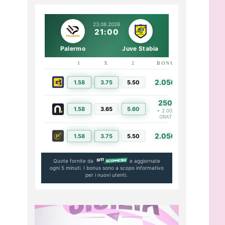
23.08.2026
21:00
Palermo
Juve Stabia
1
X
2
BONUS
LINK
2.050€
1.58
3.75
5.50
PIÙ INFO
250€
1.58
3.65
5.60
PIÙ INFO
+ 2.000€
GRATIS
2.050€
1.58
3.75
5.50
PIÙ INFO
Quote fornite da
e aggiornate
ogni 5 minuti. I bonus sono a scopo informativo
per i nuovi utenti.