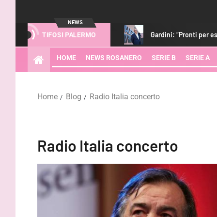
NEWS
iti. Strefezza? Porta qualità”
Gardini: “Pronti per essere pro
TIFOSI PALERMO
HOME
NEWS ROSANERO
SERIE B
SERIE A
Home
Blog
Radio Italia concerto
Radio Italia concerto