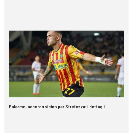
Palermo, accordo vicino per Strefezza: i dettagli
In
ca