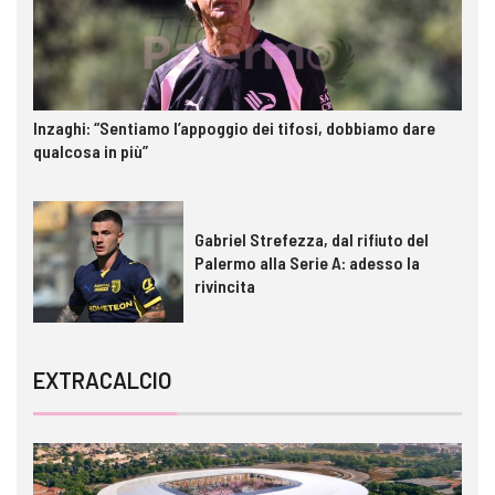
Inzaghi: “Sentiamo l’appoggio dei tifosi, dobbiamo dare
qualcosa in più”
Gabriel Strefezza, dal rifiuto del
Palermo alla Serie A: adesso la
rivincita
EXTRACALCIO