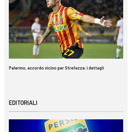
Palermo, accordo vicino per Strefezza: i dettagli
In
ca
EDITORIALI