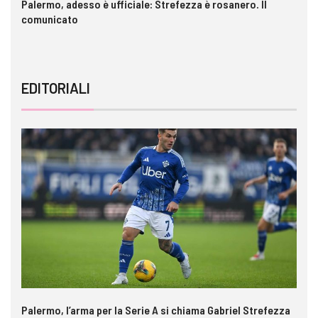
a è
Palermo, adesso è ufficiale: Strefezza è rosanero. Il
In
comunicato
ca
EDITORIALI
Palermo, l’arma per la Serie A si chiama Gabriel Strefezza