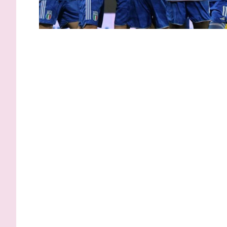
Inzaghi: “
adesso ci 
tornare d