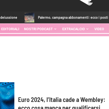
ione
Palermo, campagna abbonamenti: ecco i posti rimasti
EDITORIALI
NOSTRI PODCAST
EXTRACALCIO
VIDEO
Euro 2024, l’Italia cade a Wembley:
ecco cosa manca per qualificarsi