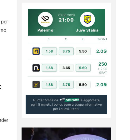
23.08.2026
21:00
 per
ano
Palermo
Juve Stabia
1
X
2
BONUS
LINK
2.050€
1.58
3.75
5.50
PIÙ INFO
250€
1.58
3.65
5.60
PIÙ INFO
+ 2.000€
GRATIS
:
2.050€
1.58
3.75
5.50
PIÙ INFO
Quote fornite da
e aggiornate
ogni 5 minuti. I bonus sono a scopo informativo
per i nuovi utenti.
nder