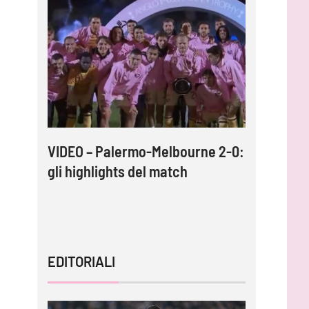
: così
VIDEO – Palermo-Melbourne 2-0:
Inzaghi: 
icavi
gli highlights del match
adesso c
tornare 
EDITORIALI