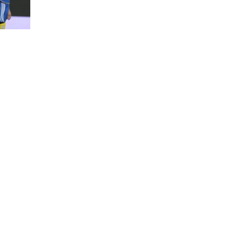
Contenti di aver vinto,
Palermo e il nuovo Barbera
sarà da lottare per
lo stadio può aumentare i r
ove meritiamo”