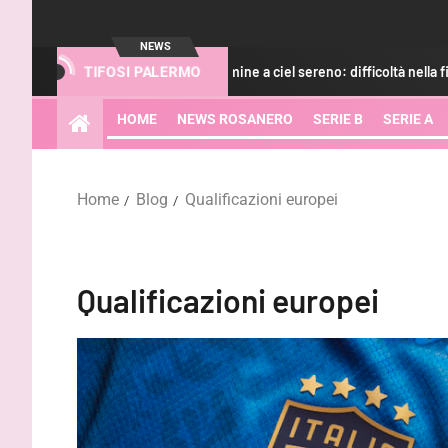
NEWS
icavi
Catania, fulmine a ciel sereno: difficoltà nella fideiuss
TIFOSI PALERMO
HOME
NEWS ROSANERO
SERIE B
SERIE A
Home
Blog
Qualificazioni europei
Qualificazioni europei