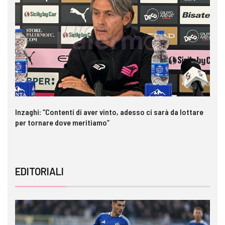
Inzaghi: “Contenti di aver vinto, adesso ci sarà da lottare
Me
per tornare dove meritiamo”
gl
EDITORIALI