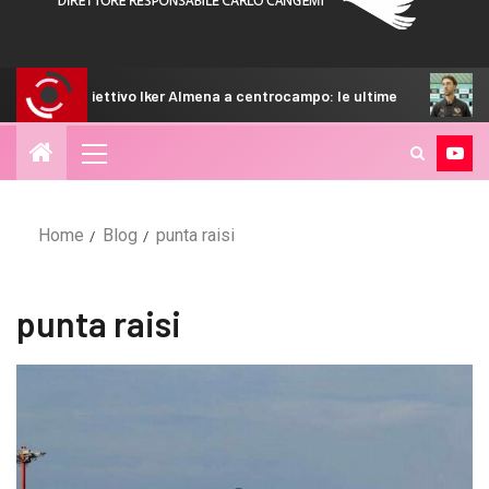
biettivo Iker Almena a centrocampo: le ultime
Bani: “Non c
Home
Blog
punta raisi
punta raisi