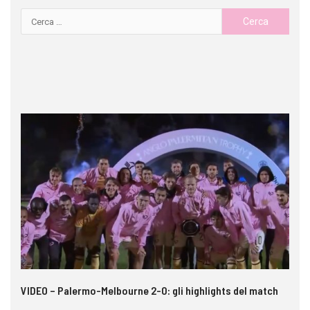
 i
VIDEO – Palermo-Melbourne 2-0: gli highlights del match
Ca
A