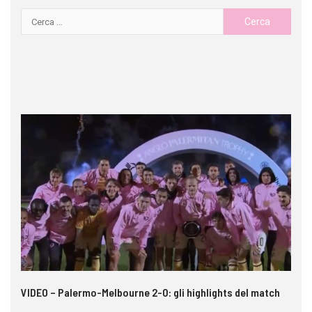
 i
VIDEO – Palermo-Melbourne 2-0: gli highlights del match
In
pe