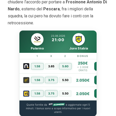
chiudere l’accordo per portare a
Frosinone
Antonio Di
Nardo
, esterno del
Pescara
, fra i migliori della
squadra, la cui pero ha dovuto fare i conti con la
retrocessione.
23.08.2026
21:00
Palermo
Juve Stabia
1
X
2
BONUS
LINK
250€
1.58
3.65
5.60
PIÙ INFO
+ 2.000€
GRATIS
2.050€
1.58
3.75
5.50
PIÙ INFO
2.050€
1.58
3.75
5.50
PIÙ INFO
Quote fornite da
e aggiornate ogni 5
minuti. I bonus sono a scopo informativo per i nuovi
utenti.