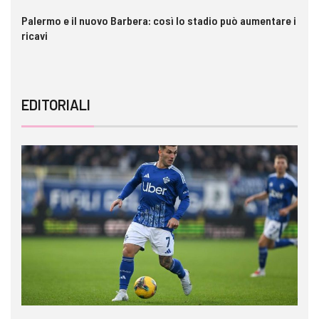
Palermo e il nuovo Barbera: così lo stadio può aumentare i
VI
ricavi
EDITORIALI