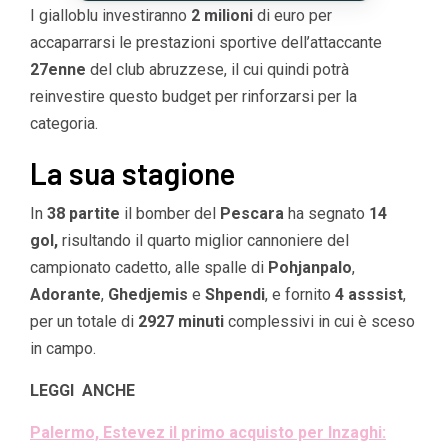
I gialloblu investiranno
2 milioni
di euro per
accaparrarsi le prestazioni sportive dell’attaccante
27enne
del club abruzzese, il cui quindi potrà
reinvestire questo budget per rinforzarsi per la
categoria.
La sua stagione
In
38 partite
il bomber del
Pescara
ha segnato
14
gol,
risultando il quarto miglior cannoniere del
campionato cadetto, alle spalle di
Pohjanpalo
,
Adorante
,
Ghedjemis
e
Shpendi
, e fornito
4 asssist
,
per un totale di
2927 minuti
complessivi in cui è sceso
in campo.
LEGGI ANCHE
Palermo, Estevez il primo acquisto per Inzaghi: