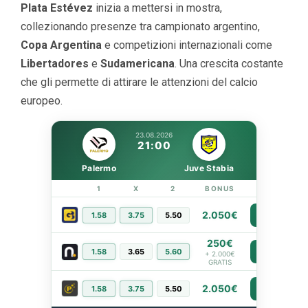
Plata Estévez
inizia a mettersi in mostra,
collezionando presenze tra campionato argentino,
Copa Argentina
e competizioni internazionali come
Libertadores
e
Sudamericana
. Una crescita costante
che gli permette di attirare le attenzioni del calcio
europeo.
23.08.2026
21:00
Palermo
Juve Stabia
1
X
2
BONUS
LINK
2.050€
1.58
3.75
5.50
PIÙ INFO
250€
1.58
3.65
5.60
PIÙ INFO
+ 2.000€
GRATIS
2.050€
1.58
3.75
5.50
PIÙ INFO