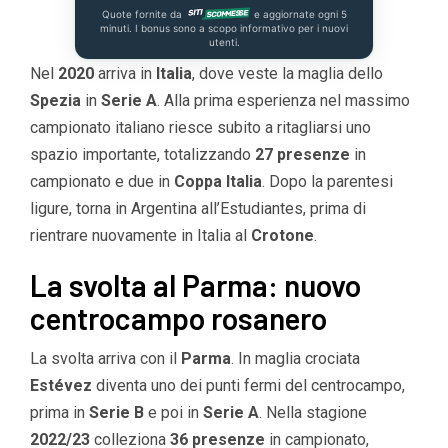
Quote fornite da
e aggiornate ogni 5
minuti. I bonus sono a scopo informativo per i nuovi
utenti.
Nel
2020
arriva in
Italia
, dove veste la maglia dello
Spezia
in
Serie A
. Alla prima esperienza nel massimo
campionato italiano riesce subito a ritagliarsi uno
spazio importante, totalizzando
27 presenze
in
campionato e due in
Coppa Italia
. Dopo la parentesi
ligure, torna in Argentina all’Estudiantes, prima di
rientrare nuovamente in Italia al
Crotone
.
La svolta al Parma: nuovo
centrocampo rosanero
La svolta arriva con il
Parma
. In maglia crociata
Estévez
diventa uno dei punti fermi del centrocampo,
prima in
Serie B
e poi in
Serie A
. Nella stagione
2022/23
colleziona
36 presenze
in campionato,