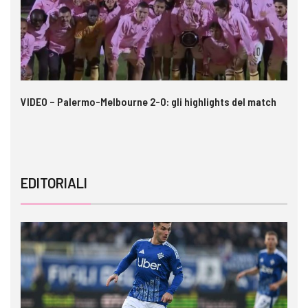
 i
VIDEO – Palermo-Melbourne 2-0: gli highlights del match
In
pe
EDITORIALI