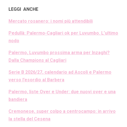
LEGGI ANCHE
Mercato rosanero: i nomi più attendibili
Pedullà: Palermo-Cagliari ok per Luvumbo. L’ultimo
nodo
Palermo, Luvumbo prossima arma per Inzaghi?
Dalla Champions al Cagliari
Serie B 2026/27, calendario ad Ascoli e Palermo
verso l’esordio al Barbera
Palermo, liste Over e Under: due nuovi over e una
bandiera
Cremonese, super colpo a centrocampo: in arrivo
la stella del Cesena