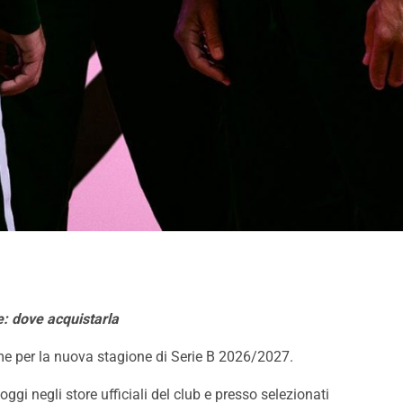
 questi i dettagli
Strefezza è rosanero. Il
comunicato
: dove acquistarla
me per la nuova stagione di Serie B 2026/2027.
gi negli store ufficiali del club e presso selezionati