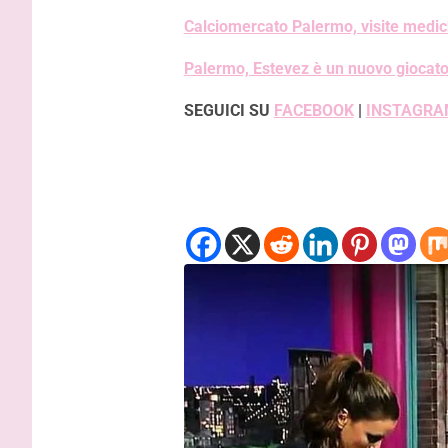
Calciomercato Palermo, visite medi
Palermo, Estevez è un nuovo giocato
SEGUICI SU
FACEBOOK
|
INSTAGRA