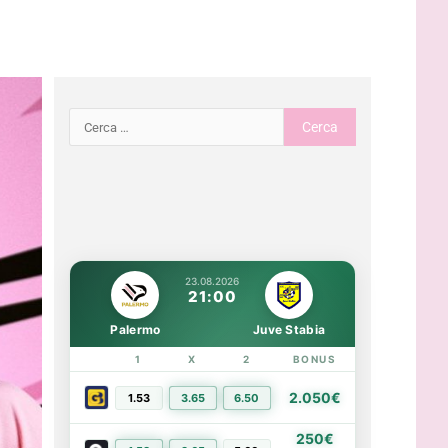
23.08.2026
21:00
Palermo
Juve Stabia
1
X
2
BONUS
LINK
2.050€
1.53
3.65
6.50
PIÙ INFO
250€