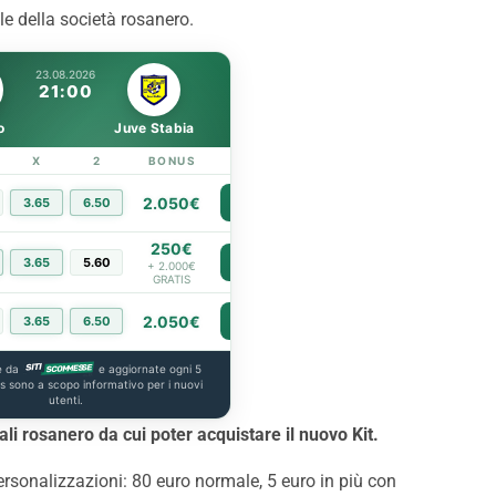
iale della società rosanero.
23.08.2026
21:00
o
Juve Stabia
X
2
BONUS
LINK
2.050€
3.65
6.50
PIÙ INFO
250€
3.65
5.60
PIÙ INFO
+ 2.000€
GRATIS
2.050€
3.65
6.50
PIÙ INFO
e da
e aggiornate ogni 5
us sono a scopo informativo per i nuovi
utenti.
ciali rosanero da cui poter acquistare il nuovo Kit.
personalizzazioni: 80 euro normale, 5 euro in più con