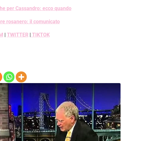
che per Cassandro: ecco quando
re rosanero: il comunicato
M
|
TWITTER
|
TIKTOK