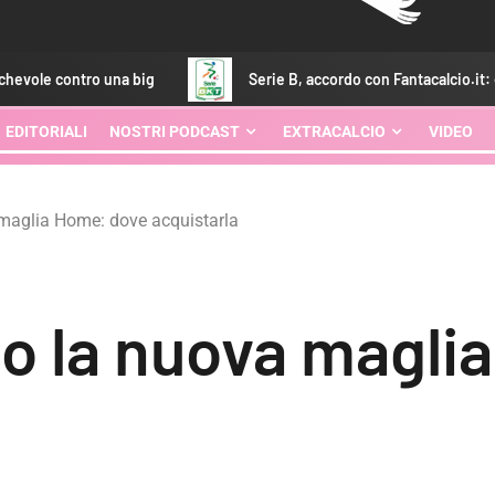
na big
Serie B, accordo con Fantacalcio.it: ecco la data di la
EDITORIALI
NOSTRI PODCAST
EXTRACALCIO
VIDEO
maglia Home: dove acquistarla
o la nuova magli