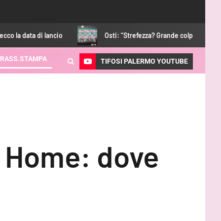
ncio
Osti: “Strefezza? Grande colpo. Mercato per noi finito”
RASS.STAMPA
TIFOSI PALERMO YOUTUBE
a Home: dove