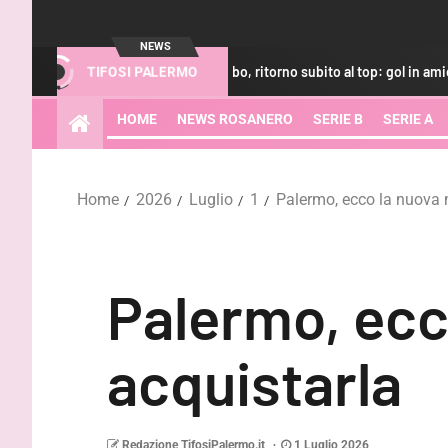
NEWS
Luvumbo, ritorno subito al top: gol in amichevole contro u
TIFOSI PALERMO
HOME
NEWS ROSANERO
SERIE B
SERIE A
Home
2026
Luglio
1
Palermo, ecco la nuova 
Palermo, ecc
acquistarla
Redazione TifosiPalermo.it
1 Luglio 2026