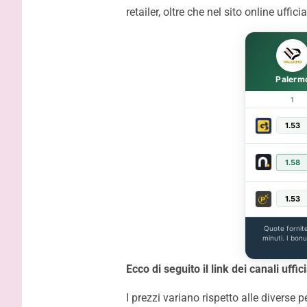
retailer, oltre che nel sito online uffic
Palerm
1
1.53
1.58
1.53
Quote fornit
minuti. I bon
Ecco di seguito il link dei canali uffi
I prezzi variano rispetto alle diverse 