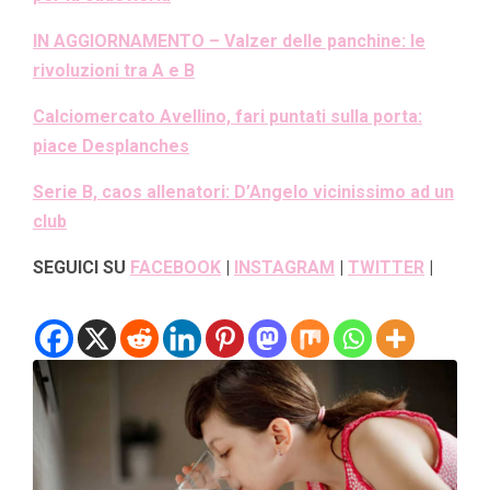
IN AGGIORNAMENTO – Valzer delle panchine: le
rivoluzioni tra A e B
Calciomercato Avellino, fari puntati sulla porta:
piace Desplanches
Serie B, caos allenatori: D’Angelo vicinissimo ad un
club
SEGUICI SU
FACEBOOK
|
INSTAGRAM
|
TWITTER
|