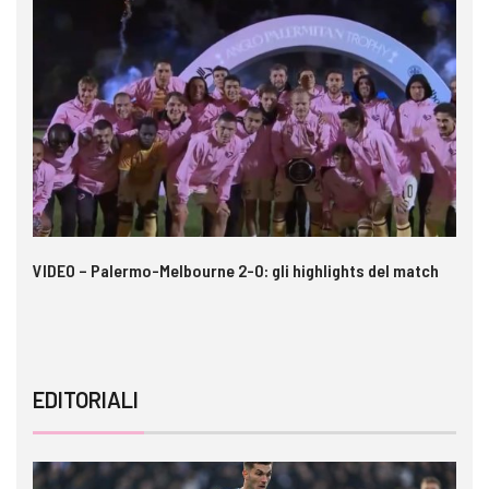
 i
VIDEO – Palermo-Melbourne 2-0: gli highlights del match
Ca
si
EDITORIALI