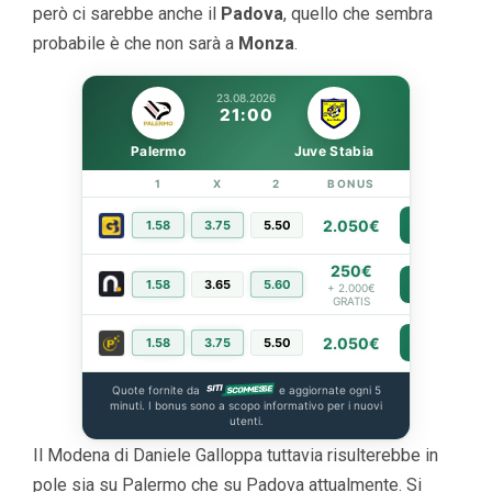
però ci sarebbe anche il
Padova
, quello che sembra
probabile è che non sarà a
Monza
.
23.08.2026
21:00
Palermo
Juve Stabia
1
X
2
BONUS
LINK
2.050€
1.58
3.75
5.50
PIÙ INFO
250€
1.58
3.65
5.60
PIÙ INFO
+ 2.000€
GRATIS
2.050€
1.58
3.75
5.50
PIÙ INFO
Quote fornite da
e aggiornate ogni 5
minuti. I bonus sono a scopo informativo per i nuovi
utenti.
Il Modena di Daniele Galloppa tuttavia risulterebbe in
pole sia su Palermo che su Padova attualmente. Si