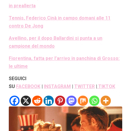
in preallerta
Tennis, Federico Cinà in campo domani alle 11
contro De Jong
Avellino, per il dopo Ballardini si punta a un
campione del mondo
Fiorentina, fatta per l’arrivo in panchina di Grosso:
le ultime
SEGUICI
SU
FACEBOOK
|
INSTAGRAM
|
TWITTER
|
TIKTOK