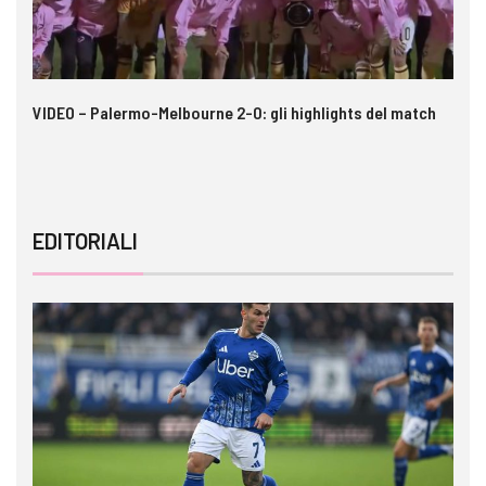
 i
VIDEO – Palermo-Melbourne 2-0: gli highlights del match
Ca
A
EDITORIALI