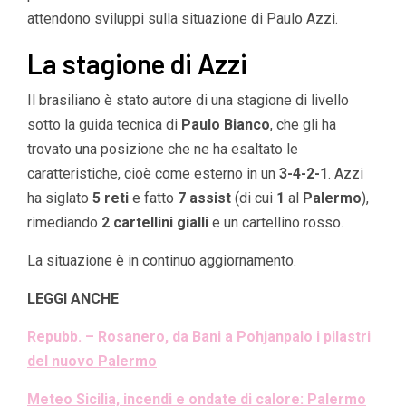
attendono sviluppi sulla situazione di Paulo Azzi.
La stagione di Azzi
Il brasiliano è stato autore di una stagione di livello
sotto la guida tecnica di
Paulo Bianco
, che gli ha
trovato una posizione che ne ha esaltato le
caratteristiche, cioè come esterno in un
3-4-2-1
. Azzi
ha siglato
5 reti
e fatto
7 assist
(di cui
1
al
Palermo
),
rimediando
2 cartellini gialli
e un cartellino rosso.
La situazione è in continuo aggiornamento.
LEGGI ANCHE
Repubb. – Rosanero, da Bani a Pohjanpalo i pilastri
del nuovo Palermo
Meteo Sicilia, incendi e ondate di calore: Palermo