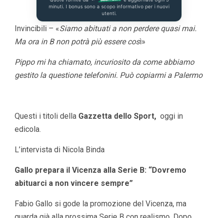
minuti. I bonus sono a scopo informativo per i nuovi
utenti.
Invincibili – «
Siamo abituati a non perdere quasi mai.
Ma ora in B non potrà più essere cos
ì»
Pippo mi ha chiamato, incuriosito da come abbiamo
gestito la questione telefonini. Può copiarmi a Palermo
Questi i titoli della
Gazzetta dello Sport,
oggi in
edicola.
L’intervista di Nicola Binda
Gallo prepara il Vicenza alla Serie B: “Dovremo
abituarci a non vincere sempre”
Fabio Gallo si gode la promozione del Vicenza, ma
guarda già alla prossima Serie B con realismo. Dopo