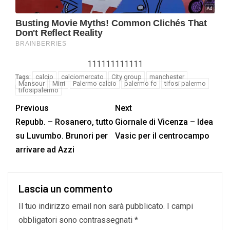
111111111111
calcio
calciomercato
City group
manchester
Tags:
Mansour
Mirri
Palermo calcio
palermo fc
tifosi palermo
tifosipalermo
Previous
Next
Repubb. – Rosanero, tutto
Giornale di Vicenza – Idea
su Luvumbo. Brunori per
Vasic per il centrocampo
arrivare ad Azzi
Lascia un commento
Il tuo indirizzo email non sarà pubblicato.
I campi
obbligatori sono contrassegnati
*