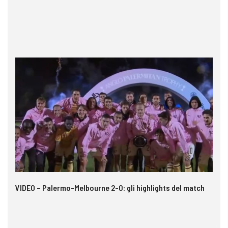
 i
VIDEO – Palermo-Melbourne 2-0: gli highlights del match
Ca
si