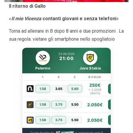
Il ritorno di Gallo
«
Il mio Vicenza
contanti giovani e senza telefoni
»
Torna ad allenare in B dopo 8 anni e due promozioni . La
sua regola: vietare gli smartphone nello spogliatoio
23.08.2026
21:00
Palermo
Juve Stabia
1
X
2
BONUS
LINK
250€
1.58
3.65
5.60
PIÙ INFO
+ 2.000€
GRATIS
2.050€
1.58
3.75
5.50
PIÙ INFO
2.050€
1.58
3.75
5.50
PIÙ INFO
Quote fornite da
e aggiornate ogni 5