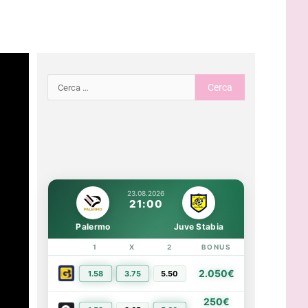
23.08.2026
21:00
Palermo
Juve Stabia
1
X
2
BONUS
LINK
2.050€
1.58
3.75
5.50
PIÙ INFO
250€