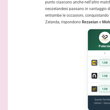
punto ciascuno anche nell’altro match
Douaron e Peda piegano gli
gli highli
neozelandesi passano in vantaggio du
australiani
entrambe le occasioni, conquistando 
Zelanda, rispondono
Rezaeian
e
Moh
Palerm
1
1.58
1.58
1.58
Quote fornit
minuti. I bon