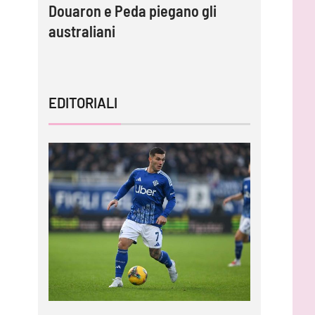
per
Douaron e Peda piegano gli
gli highl
australiani
EDITORIALI