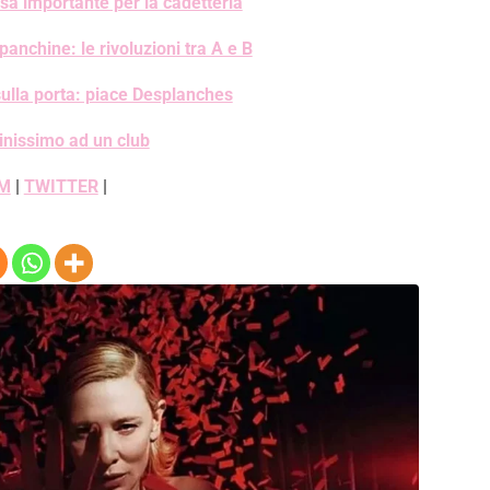
a importante per la cadetteria
chine: le rivoluzioni tra A e B
sulla porta: piace Desplanches
cinissimo ad un club
M
|
TWITTER
|