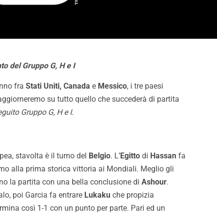
nto del Gruppo G, H e I
anno fra
Stati Uniti, Canada
e
Messico
, i tre paesi
 aggiorneremo su tutto quello che succederà di partita
eguito Gruppo G, H e I
.
ea, stavolta è il turno del
Belgio
. L’
Egitto
di
Hassan
fa
o alla prima storica vittoria ai Mondiali. Meglio gli
o la partita con una bella conclusione di
Ashour
.
lo, poi Garcia fa entrare
Lukaku
che propizia
rmina così 1-1 con un punto per parte. Pari ed un
alermo-Melbourne 2-0:
Inzaghi: “Contenti di aver v