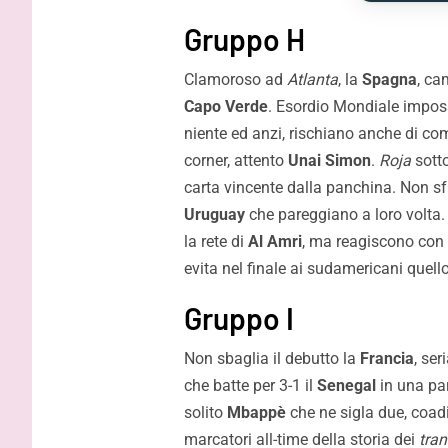
Gruppo H
Clamoroso ad
Atlanta
, la
Spagna
, ca
Capo Verde
. Esordio Mondiale imposs
niente ed anzi, rischiano anche di comp
corner, attento
Unai Simon
.
Roja
sotto
carta vincente dalla panchina. Non s
Uruguay
che pareggiano a loro volta.
la rete di
Al Amri
, ma reagiscono con 
evita nel finale ai sudamericani quell
Gruppo I
Non sbaglia il debutto la
Francia
, ser
che batte per 3-1 il
Senegal
in una part
solito
Mbappè
che ne sigla due, coa
marcatori all-time della storia dei
tran