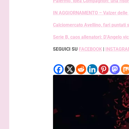
Palermo, idea Compagnon: una risors
IN AGGIORNAMENTO – Valzer delle pan
Calciomercato Avellino, fari puntati 
Serie B, caos allenatori: D’Angelo vi
SEGUICI SU
FACEBOOK
|
INSTAGRA