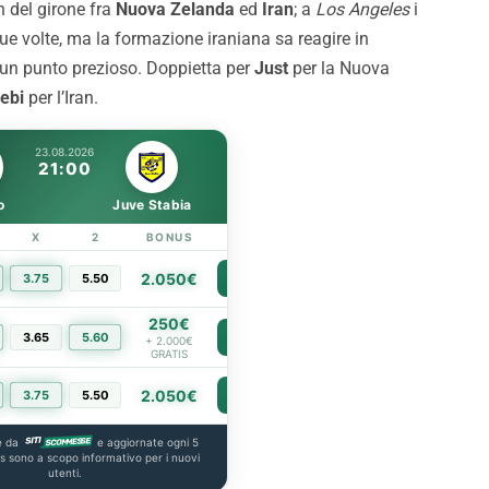
 del girone fra
Nuova Zelanda
ed
Iran
; a
Los Angeles
i
ghts del match
adesso ci sarà da lottare 
e volte, ma la formazione iraniana sa reagire in
tornare dove meritiamo”
un punto prezioso. Doppietta per
Just
per la Nuova
ebi
per l’Iran.
23.08.2026
21:00
o
Juve Stabia
X
2
BONUS
LINK
2.050€
3.75
5.50
PIÙ INFO
250€
3.65
5.60
PIÙ INFO
+ 2.000€
GRATIS
2.050€
3.75
5.50
PIÙ INFO
e da
e aggiornate ogni 5
us sono a scopo informativo per i nuovi
utenti.