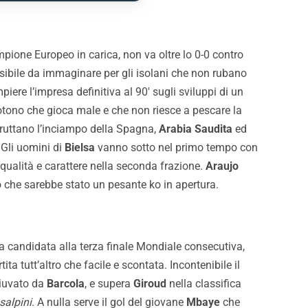
mpione Europeo in carica, non va oltre lo 0-0 contro
ibile da immaginare per gli isolani che non rubano
iere l’impresa definitiva al 90′ sugli sviluppi di un
tono che gioca male e che non riesce a pescare la
fruttano l’inciampo della Spagna,
Arabia Saudita
ed
 Gli uomini di
Bielsa
vanno sotto nel primo tempo con
qualità e carattere nella seconda frazione.
Araujo
o che sarebbe stato un pesante ko in apertura.
ia candidata alla terza finale Mondiale consecutiva,
ita tutt’altro che facile e scontata. Incontenibile il
diuvato da
Barcola
, e supera
Giroud
nella classifica
salpini
. A nulla serve il gol del giovane
Mbaye
che