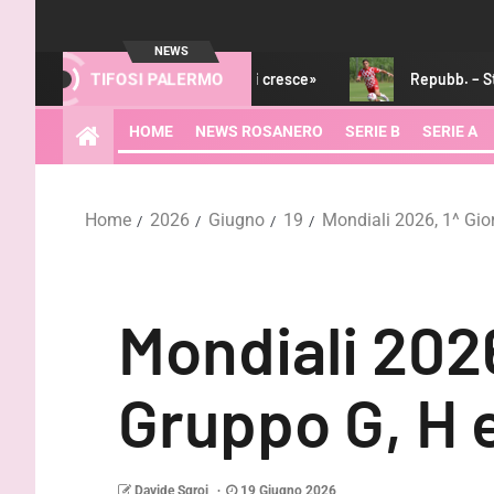
NEWS
o, che sorriso. Inzaghi: «Si cresce»
Repubb. – Strefezza è a
TIFOSI PALERMO
HOME
NEWS ROSANERO
SERIE B
SERIE A
Home
2026
Giugno
19
Mondiali 2026, 1^ Gior
Mondiali 2026
Gruppo G, H e
Davide Sgroi
19 Giugno 2026