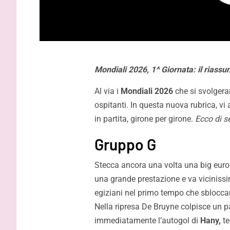
Mondiali 2026, 1^ Giornata: il riassu
Al via i
Mondiali 2026
che si svolger
ospitanti. In questa nuova rubrica, vi
in partita, girone per girone.
Ecco di s
Gruppo G
Stecca ancora una volta una big europ
una grande prestazione e va vicinissim
egiziani nel primo tempo che sbloccan
Nella ripresa De Bruyne colpisce un pa
immediatamente l’autogol di
Hany,
te
Melbourne City-Palermo 0-2: Le
VIDEO – P