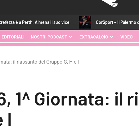
 Perth, Almena il suo vice
CorSport – Il Palermo di Inzaghi alz
EDITORIALI
NOSTRI PODCAST
EXTRACALCIO
VIDEO
nata: il riassunto del Gruppo G, H e I
, 1^ Giornata: il 
 I