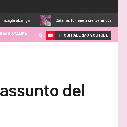
a i giri
Catania, fulmine a ciel sereno: difficoltà nella fidei
RASS.STAMPA
TIFOSI PALERMO YOUTUBE
riassunto del