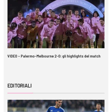
 i
VIDEO – Palermo-Melbourne 2-0: gli highlights del match
Ca
A
EDITORIALI