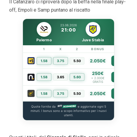
Il Catanzaro ci riproverà dopo la beffa nella finale play-
off, Empoli e Samp puntano al riscatto
23.08.2026
21:00
Palermo
Juve Stabia
1
X
2
BONUS
LINK
2.050€
1.58
3.75
5.50
PIÙ INFO
250€
1.58
3.65
5.60
PIÙ INFO
+ 2.000€
GRATIS
2.050€
1.58
3.75
5.50
PIÙ INFO
Quote fornite da
e aggiornate ogni 5
minuti. I bonus sono a scopo informativo per i nuovi
utenti.