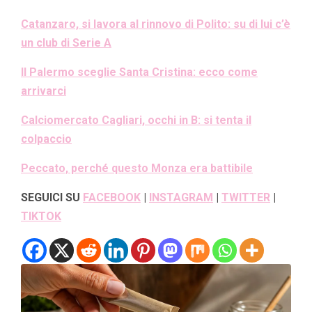
Catanzaro, si lavora al rinnovo di Polito: su di lui c’è
un club di Serie A
Il Palermo sceglie Santa Cristina: ecco come
arrivarci
Calciomercato Cagliari, occhi in B: si tenta il
colpaccio
Peccato, perché questo Monza era battibile
SEGUICI SU
FACEBOOK
|
INSTAGRAM
|
TWITTER
|
TIKTOK