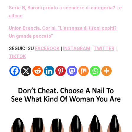
Serie B, Baroni pronto a scendere di categoria? Le
ultime
Union Brescia, Corini: “L’assenza di tifosi ospiti?
Un grande peccato”
SEGUICI SU
FACEBOOK
|
INSTAGRAM
|
TWITTER
|
TIKTOK