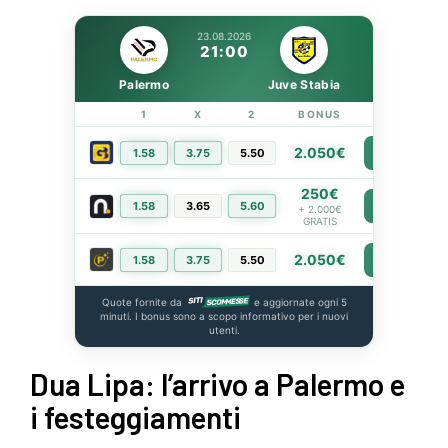
23.08.2026
21:00
Palermo
Juve Stabia
1
X
2
BONUS
LINK
2.050€
1.58
3.75
5.50
PIÙ INFO
250€
1.58
3.65
5.60
PIÙ INFO
+ 2.000€
GRATIS
2.050€
1.58
3.75
5.50
PIÙ INFO
Quote fornite da
e aggiornate ogni 5
minuti. I bonus sono a scopo informativo per i nuovi
utenti.
Dua Lipa: l’arrivo a Palermo e
i festeggiamenti