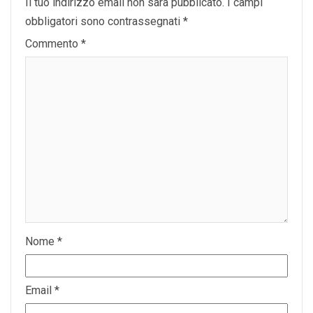
Il tuo indirizzo email non sarà pubblicato.
I campi
obbligatori sono contrassegnati
*
Commento
*
Nome
*
Email
*