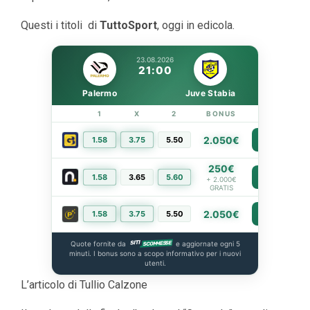
Questi i titoli di
TuttoSport
, oggi in edicola.
23.08.2026
21:00
Palermo
Juve Stabia
1
X
2
BONUS
LINK
2.050€
1.58
3.75
5.50
PIÙ INFO
250€
1.58
3.65
5.60
PIÙ INFO
+ 2.000€
GRATIS
2.050€
1.58
3.75
5.50
PIÙ INFO
Quote fornite da
e aggiornate ogni 5
minuti. I bonus sono a scopo informativo per i nuovi
utenti.
L’articolo di Tullio Calzone