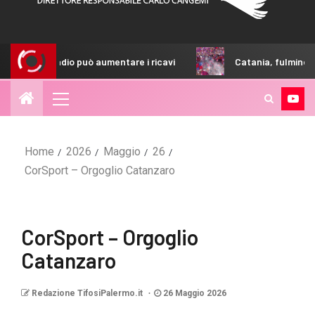
dio può aumentare i ricavi
Catania, fulmine a ciel sereno: d
Home
2026
Maggio
26
CorSport – Orgoglio Catanzaro
CorSport – Orgoglio
Catanzaro
Redazione TifosiPalermo.it
26 Maggio 2026