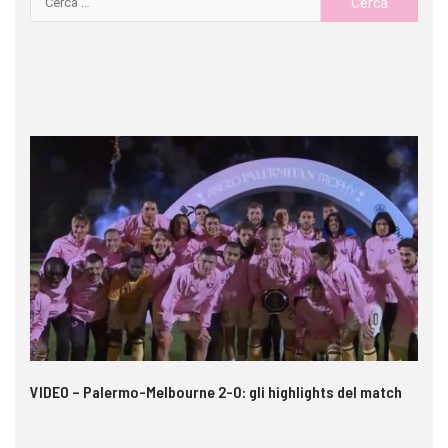
 i
VIDEO – Palermo-Melbourne 2-0: gli highlights del match
In
pe