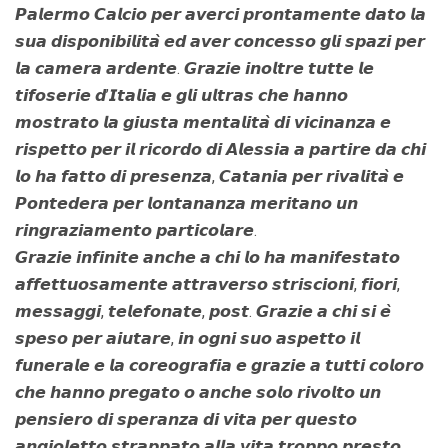
𝙋𝙖𝙡𝙚𝙧𝙢𝙤 𝘾𝙖𝙡𝙘𝙞𝙤 𝙥𝙚𝙧 𝙖𝙫𝙚𝙧𝙘𝙞 𝙥𝙧𝙤𝙣𝙩𝙖𝙢𝙚𝙣𝙩𝙚 𝙙𝙖𝙩𝙤 𝙡𝙖
𝙨𝙪𝙖 𝙙𝙞𝙨𝙥𝙤𝙣𝙞𝙗𝙞𝙡𝙞𝙩𝙖̀ 𝙚𝙙 𝙖𝙫𝙚𝙧 𝙘𝙤𝙣𝙘𝙚𝙨𝙨𝙤 𝙜𝙡𝙞 𝙨𝙥𝙖𝙯𝙞 𝙥𝙚𝙧
𝙡𝙖 𝙘𝙖𝙢𝙚𝙧𝙖 𝙖𝙧𝙙𝙚𝙣𝙩𝙚. 𝙂𝙧𝙖𝙯𝙞𝙚 𝙞𝙣𝙤𝙡𝙩𝙧𝙚 𝙩𝙪𝙩𝙩𝙚 𝙡𝙚
𝙩𝙞𝙛𝙤𝙨𝙚𝙧𝙞𝙚 𝙙’𝙄𝙩𝙖𝙡𝙞𝙖 𝙚 𝙜𝙡𝙞 𝙪𝙡𝙩𝙧𝙖𝙨 𝙘𝙝𝙚 𝙝𝙖𝙣𝙣𝙤
𝙢𝙤𝙨𝙩𝙧𝙖𝙩𝙤 𝙡𝙖 𝙜𝙞𝙪𝙨𝙩𝙖 𝙢𝙚𝙣𝙩𝙖𝙡𝙞𝙩𝙖̀ 𝙙𝙞 𝙫𝙞𝙘𝙞𝙣𝙖𝙣𝙯𝙖 𝙚
𝙧𝙞𝙨𝙥𝙚𝙩𝙩𝙤 𝙥𝙚𝙧 𝙞𝙡 𝙧𝙞𝙘𝙤𝙧𝙙𝙤 𝙙𝙞 𝘼𝙡𝙚𝙨𝙨𝙞𝙖 𝙖 𝙥𝙖𝙧𝙩𝙞𝙧𝙚 𝙙𝙖 𝙘𝙝𝙞
𝙡𝙤 𝙝𝙖 𝙛𝙖𝙩𝙩𝙤 𝙙𝙞 𝙥𝙧𝙚𝙨𝙚𝙣𝙯𝙖, 𝘾𝙖𝙩𝙖𝙣𝙞𝙖 𝙥𝙚𝙧 𝙧𝙞𝙫𝙖𝙡𝙞𝙩𝙖̀ 𝙚
𝙋𝙤𝙣𝙩𝙚𝙙𝙚𝙧𝙖 𝙥𝙚𝙧 𝙡𝙤𝙣𝙩𝙖𝙣𝙖𝙣𝙯𝙖 𝙢𝙚𝙧𝙞𝙩𝙖𝙣𝙤 𝙪𝙣
𝙧𝙞𝙣𝙜𝙧𝙖𝙯𝙞𝙖𝙢𝙚𝙣𝙩𝙤 𝙥𝙖𝙧𝙩𝙞𝙘𝙤𝙡𝙖𝙧𝙚.
𝙂𝙧𝙖𝙯𝙞𝙚 𝙞𝙣𝙛𝙞𝙣𝙞𝙩𝙚 𝙖𝙣𝙘𝙝𝙚 𝙖 𝙘𝙝𝙞 𝙡𝙤 𝙝𝙖 𝙢𝙖𝙣𝙞𝙛𝙚𝙨𝙩𝙖𝙩𝙤
𝙖𝙛𝙛𝙚𝙩𝙩𝙪𝙤𝙨𝙖𝙢𝙚𝙣𝙩𝙚 𝙖𝙩𝙩𝙧𝙖𝙫𝙚𝙧𝙨𝙤 𝙨𝙩𝙧𝙞𝙨𝙘𝙞𝙤𝙣𝙞, 𝙛𝙞𝙤𝙧𝙞,
𝙢𝙚𝙨𝙨𝙖𝙜𝙜𝙞, 𝙩𝙚𝙡𝙚𝙛𝙤𝙣𝙖𝙩𝙚, 𝙥𝙤𝙨𝙩. 𝙂𝙧𝙖𝙯𝙞𝙚 𝙖 𝙘𝙝𝙞 𝙨𝙞 𝙚̀
𝙨𝙥𝙚𝙨𝙤 𝙥𝙚𝙧 𝙖𝙞𝙪𝙩𝙖𝙧𝙚, 𝙞𝙣 𝙤𝙜𝙣𝙞 𝙨𝙪𝙤 𝙖𝙨𝙥𝙚𝙩𝙩𝙤 𝙞𝙡
𝙛𝙪𝙣𝙚𝙧𝙖𝙡𝙚 𝙚 𝙡𝙖 𝙘𝙤𝙧𝙚𝙤𝙜𝙧𝙖𝙛𝙞𝙖 𝙚 𝙜𝙧𝙖𝙯𝙞𝙚 𝙖 𝙩𝙪𝙩𝙩𝙞 𝙘𝙤𝙡𝙤𝙧𝙤
𝙘𝙝𝙚 𝙝𝙖𝙣𝙣𝙤 𝙥𝙧𝙚𝙜𝙖𝙩𝙤 𝙤 𝙖𝙣𝙘𝙝𝙚 𝙨𝙤𝙡𝙤 𝙧𝙞𝙫𝙤𝙡𝙩𝙤 𝙪𝙣
𝙥𝙚𝙣𝙨𝙞𝙚𝙧𝙤 𝙙𝙞 𝙨𝙥𝙚𝙧𝙖𝙣𝙯𝙖 𝙙𝙞 𝙫𝙞𝙩𝙖 𝙥𝙚𝙧 𝙦𝙪𝙚𝙨𝙩𝙤
𝙖𝙣𝙜𝙞𝙤𝙡𝙚𝙩𝙩𝙤 𝙨𝙩𝙧𝙖𝙥𝙥𝙖𝙩𝙤 𝙖𝙡𝙡𝙖 𝙫𝙞𝙩𝙖 𝙩𝙧𝙤𝙥𝙥𝙤 𝙥𝙧𝙚𝙨𝙩𝙤.