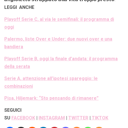
LEGGI ANCHE
Playoff Serie C, al via le semifinali: il programma di
oggi
Palermo, liste Over e Under: due nuovi over e una
bandiera
Playoff Serie B, oggi la finale d’andata: il programma
della serata
Serie A, attenzione all’ipotesi spareggio: le
combinazioni
Pisa, Hiljemark: “Sto pensando di rimanere”
SEGUICI
SU
FACEBOOK
|
INSTAGRAM
|
TWITTER
|
TIKTOK