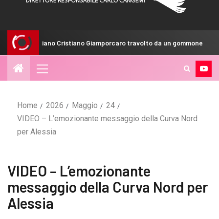
o Cristiano Giamporcaro travolto da un gommone
Maldini: “
Home
2026
Maggio
24
VIDEO – L’emozionante messaggio della Curva Nord
per Alessia
VIDEO – L’emozionante
messaggio della Curva Nord per
Alessia