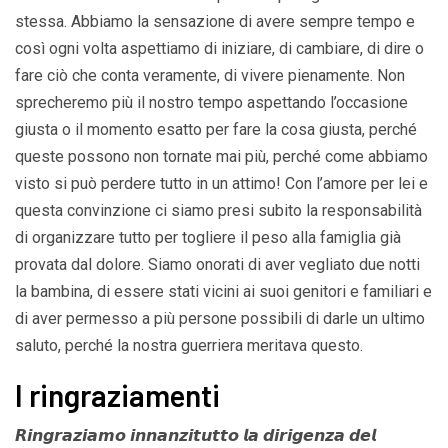
stessa. Abbiamo la sensazione di avere sempre tempo e
così ogni volta aspettiamo di iniziare, di cambiare, di dire o
fare ciò che conta veramente, di vivere pienamente. Non
sprecheremo più il nostro tempo aspettando l’occasione
giusta o il momento esatto per fare la cosa giusta, perché
queste possono non tornate mai più, perché come abbiamo
visto si può perdere tutto in un attimo! Con l’amore per lei e
questa convinzione ci siamo presi subito la responsabilità
di organizzare tutto per togliere il peso alla famiglia già
provata dal dolore. Siamo onorati di aver vegliato due notti
la bambina, di essere stati vicini ai suoi genitori e familiari e
di aver permesso a più persone possibili di darle un ultimo
saluto, perché la nostra guerriera meritava questo.
I ringraziamenti
𝙍𝙞𝙣𝙜𝙧𝙖𝙯𝙞𝙖𝙢𝙤 𝙞𝙣𝙣𝙖𝙣𝙯𝙞𝙩𝙪𝙩𝙩𝙤 𝙡𝙖 𝙙𝙞𝙧𝙞𝙜𝙚𝙣𝙯𝙖 𝙙𝙚𝙡