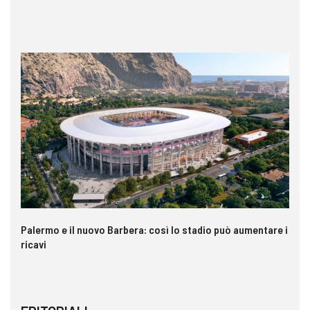
Palermo e il nuovo Barbera: così lo stadio può aumentare i
VI
ricavi