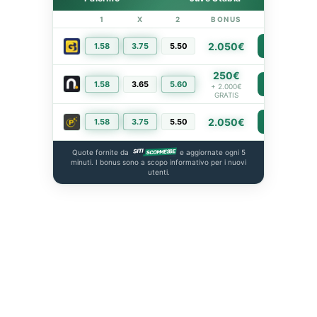
1
X
2
BONUS
LINK
2.050€
1.58
3.75
5.50
PIÙ INFO
250€
1.58
3.65
5.60
PIÙ INFO
+ 2.000€
GRATIS
2.050€
1.58
3.75
5.50
PIÙ INFO
Quote fornite da
e aggiornate ogni 5
minuti. I bonus sono a scopo informativo per i nuovi
utenti.