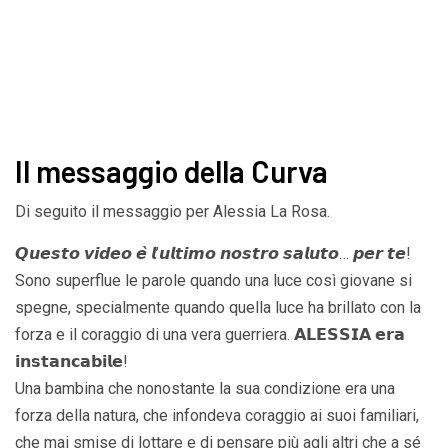
Il messaggio della Curva
Di seguito il messaggio per Alessia La Rosa.
𝙌𝙪𝙚𝙨𝙩𝙤 𝙫𝙞𝙙𝙚𝙤 𝙚̀ 𝙡’𝙪𝙡𝙩𝙞𝙢𝙤 𝙣𝙤𝙨𝙩𝙧𝙤 𝙨𝙖𝙡𝙪𝙩𝙤… 𝙥𝙚𝙧 𝙩𝙚!
Sono superflue le parole quando una luce così giovane si
spegne, specialmente quando quella luce ha brillato con la
forza e il coraggio di una vera guerriera. 𝗔𝗟𝗘𝗦𝗦𝗜𝗔 𝗲𝗿𝗮
𝗶𝗻𝘀𝘁𝗮𝗻𝗰𝗮𝗯𝗶𝗹𝗲!
Una bambina che nonostante la sua condizione era una
forza della natura, che infondeva coraggio ai suoi familiari,
che mai smise di lottare e di pensare più agli altri che a sé