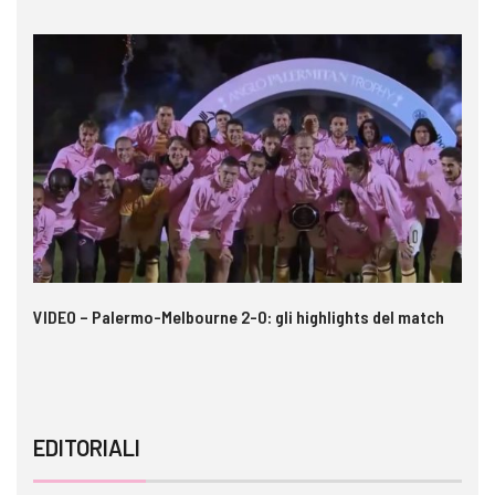
 i
VIDEO – Palermo-Melbourne 2-0: gli highlights del match
Ca
A
EDITORIALI