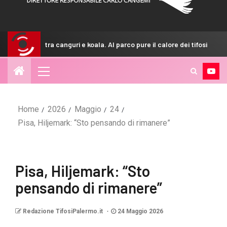
a canguri e koala. Al parco pure il calore dei tifosi
GdS – Pa
Home
2026
Maggio
24
Pisa, Hiljemark: “Sto pensando di rimanere”
Pisa, Hiljemark: “Sto
pensando di rimanere”
Redazione TifosiPalermo.it
24 Maggio 2026