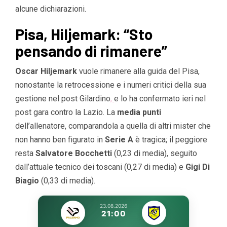
alcune dichiarazioni.
Pisa, Hiljemark: “Sto
pensando di rimanere”
Oscar Hiljemark
vuole rimanere alla guida del Pisa,
nonostante la retrocessione e i numeri critici della sua
gestione nel post Gilardino
,
e lo ha confermato ieri nel
post gara contro la Lazio. La
media punti
dell’allenatore, comparandola a quella di altri mister che
non hanno ben figurato in
Serie A
è tragica; il peggiore
resta
Salvatore Bocchetti
(0,23 di media), seguito
dall’attuale tecnico dei toscani (0,27 di media) e
Gigi Di
Biagio
(0,33 di media).
23.08.2026
21:00