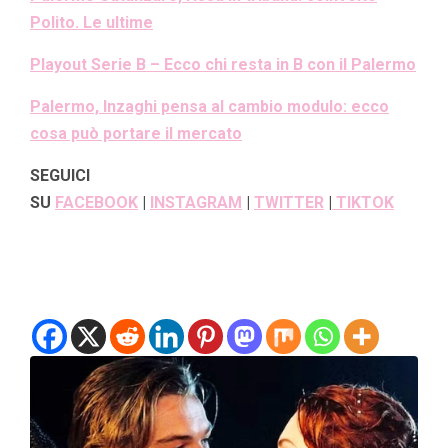
Polito. Le ultime
Playout Serie B – Ecco chi resta in B con il Palermo
Palermo, Inzaghi pensa al cambio modulo: ecco
cosa può portare il mercato
SEGUICI
SU
FACEBOOK
|
INSTAGRAM
|
TWITTER
|
TIKTOK