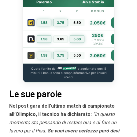
Palermo
Juve Stabia
1
X
2
BONUS
LINK
2.050€
1.58
3.75
5.50
PIÙ INFO
250€
1.58
3.65
5.60
PIÙ INFO
+ 2.000€
GRATIS
2.050€
1.58
3.75
5.50
PIÙ INFO
Quote fornite da
e aggiornate ogni 5
minuti. I bonus sono a scopo informativo per i nuovi
utenti.
Le sue parole
Nel post gara dell’ultimo match di campionato
all’Olimpico, il tecnico ha dichiarato:
“In questo
momento sto pensando di restare qua e di fare un
lavoro per il Pisa.
Se vuoi avere certezze però devi