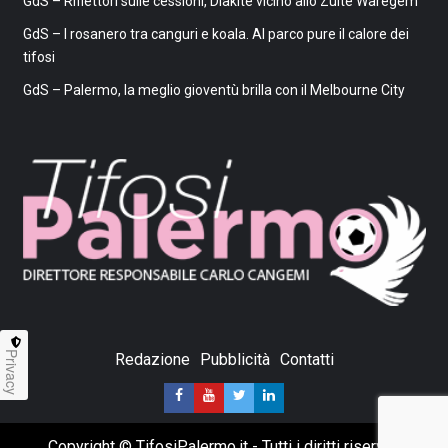
GdS – Riflettori sulle cessioni, Diakitè vicino allo Zulte Waregem
GdS – I rosanero tra canguri e koala. Al parco pure il calore dei
tifosi
GdS – Palermo, la meglio gioventù brilla con il Melbourne City
Privacy
Redazione
Pubblicità
Contatti
Copyright © TifosiPalermo.it - Tutti i diritti riservati