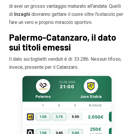
di aver un grosso vantaggio maturato all’andata. Quelli
di
Inzaghi
dovranno gettare il cuore oltre l’ostacolo per
fare un vero e proprio miracolo sportivo.
Palermo-Catanzaro, il dato
sui titoli emessi
Il dato sui biglietti venduti è di: 33.286. Nessun tifoso,
invece, presente per il Catanzaro.
23.08.2026
21:00
Palermo
Juve Stabia
1
X
2
BONUS
LINK
2.050€
1.58
3.75
5.50
PIÙ INFO
250€
1.58
3.65
5.60
PIÙ INFO
+ 2.000€