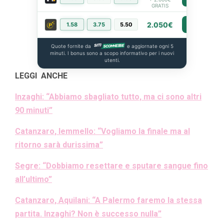
GRATIS
2.050€
1.58
3.75
5.50
PIÙ INFO
Quote fornite da
e aggiornate ogni 5
minuti. I bonus sono a scopo informativo per i nuovi
utenti.
LEGGI ANCHE
Inzaghi: “Abbiamo sbagliato tutto, ma ci sono altri
90 minuti”
Catanzaro, Iemmello: “Vogliamo la finale ma al
ritorno sarà durissima”
Segre: “Dobbiamo resettare e sputare sangue fino
all’ultimo”
Catanzaro, Aquilani: “A Palermo faremo la stessa
partita. Inzaghi? Non è successo nulla”