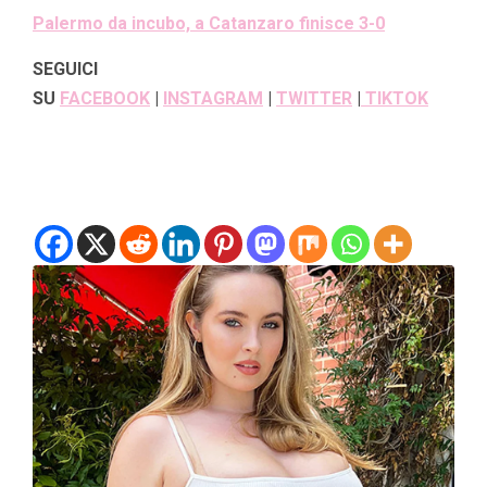
Palermo da incubo, a Catanzaro finisce 3-0
SEGUICI
SU
FACEBOOK
|
INSTAGRAM
|
TWITTER
|
TIKTOK