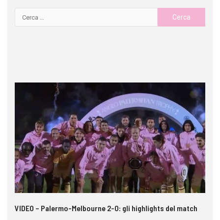
 i
VIDEO – Palermo-Melbourne 2-0: gli highlights del match
Ca
si