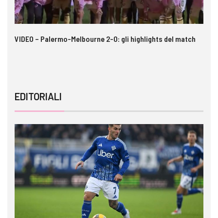
 i
VIDEO – Palermo-Melbourne 2-0: gli highlights del match
Ca
si
EDITORIALI