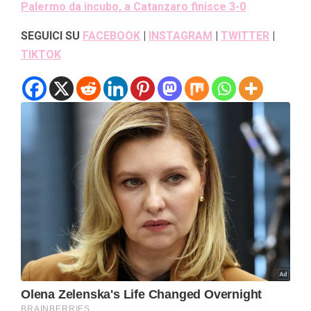
Palermo da incubo, a Catanzaro finisce 3-0
SEGUICI SU
FACEBOOK
|
INSTAGRAM
|
TWITTER
|
TIKTOK