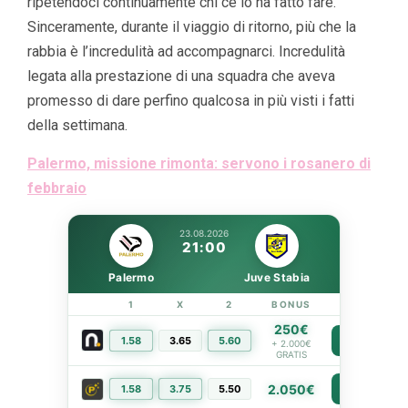
ripetendoci continuamente chi ce lo ha fatto fare.
Sinceramente, durante il viaggio di ritorno, più che la
rabbia è l’incredulità ad accompagnarci. Incredulità
legata alla prestazione di una squadra che aveva
promesso di dare perfino qualcosa in più visti i fatti
della settimana.
Palermo, missione rimonta: servono i rosanero di
febbraio
23.08.2026
21:00
Palermo
Juve Stabia
1
X
2
BONUS
LINK
250€
1.58
3.65
5.60
PIÙ INFO
+ 2.000€
GRATIS
2.050€
1.58
3.75
5.50
PIÙ INFO