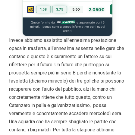
2.050€
1.58
3.75
5.50
PIÙ INFO
Quote fornite da
e aggiornate ogni 5
minuti. I bonus sono a scopo informativo per i nuovi
utenti.
Invece abbiamo assistito all’ennesima prestazione
opaca in trasferta, all’ennesima assenza nelle gare che
contano e questo è sicuramente un fattore su cui
riflettere per il futuro. Un futuro che purtroppo si
prospetta sempre più in serie B perché nonostante la
favoletta (diciamo miracolo) dei tre gol che si possono
recuperare con l’aiuto del pubblico, alzi la mano chi
concretamente ritiene che tutto questo, contro un
Catanzaro in palla e galvanizzatissimo, possa
veramente e concretamente accadere mercoledì sera.
Una squadra che ha sempre sbagliato le partite che
contano, i big match. Per tutta la stagione abbiamo