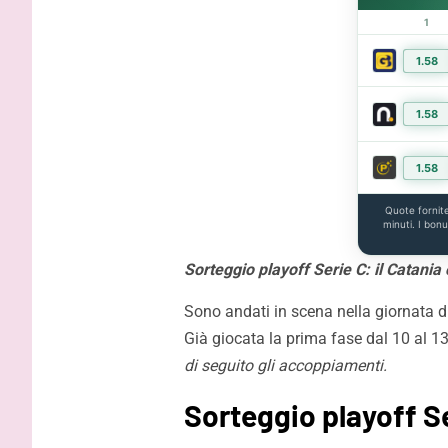
1
1.58
1.58
1.58
Quote fornit
minuti. I bon
Sorteggio playoff Serie C: il Catania
Sono andati in scena nella giornata di
Già giocata la prima fase dal 10 al 13
di seguito gli accoppiamenti.
Sorteggio playoff S