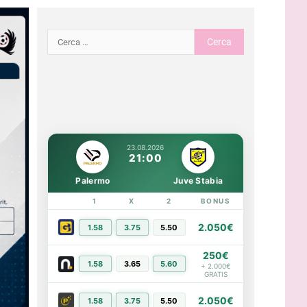
23.08.2026
21:00
Palermo
Juve Stabia
1
X
2
BONUS
LINK
2.050€
1.58
3.75
5.50
PIÙ INFO
250€
1.58
3.65
5.60
PIÙ INFO
+ 2.000€
GRATIS
2.050€
1.58
3.75
5.50
PIÙ INFO