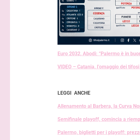
Euro 2032, Abodi: “Palermo è in buo
VIDEO – Catania, l’omaggio dei tifos
LEGGI ANCHE
Allenamento al Barbera, la Curva No
Semifinale playoff, comincia a riempir
Palermo, biglietti per i playoff: prez