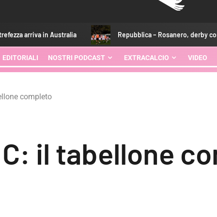
ralia
Repubblica – Rosanero, derby con il Melbourne a dieci 
EDITORIALI
NOSTRI PODCAST
EXTRACALCIO
VIDEO
bellone completo
 C: il tabellone c