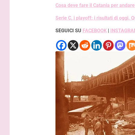
Cosa deve fare il Catania per andare 
Serie C, i playoff: i risultati di oggi
SEGUICI SU
FACEBOOK
|
INSTAGRA