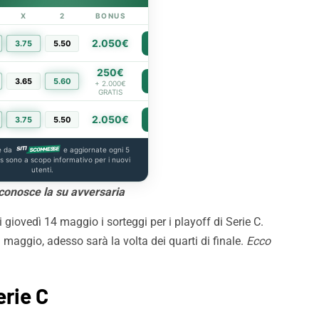
X
2
BONUS
LINK
2.050€
3.75
5.50
PIÙ INFO
250€
3.65
5.60
PIÙ INFO
+ 2.000€
GRATIS
2.050€
3.75
5.50
PIÙ INFO
e da
e aggiornate ogni 5
us sono a scopo informativo per i nuovi
utenti.
 conosce la su avversaria
 giovedì 14 maggio i sorteggi per i playoff di Serie C.
 maggio, adesso sarà la volta dei quarti di finale.
Ecco
erie C