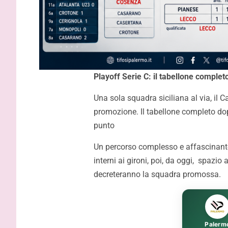
Playoff Serie C: il tabellone complet
Una sola squadra siciliana al via, il C
promozione. Il tabellone completo dopo
punto
Un percorso complesso e affascinante, s
interni ai gironi, poi, da oggi, spazio 
decreteranno la squadra promossa.
Palermo, adesso è ufficiale:
Melbourne
Strefezza è rosanero. Il
Douaron e
comunicato
australian
Palerm