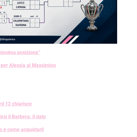
nissima posizione”
i per Alessia al Massimino
rd 12 chiarisce
si il Barbera: il dato
zo e come acquistarli