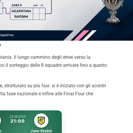
o
atania. Il lungo cammino degli etnei verso la
 il sorteggio delle 8 squadre arrivate fino a questo
trutturato su più fasi: si è iniziato con gli scontri
alla fase nazionale e infine alle Final Four che
 City-Palermo 0-2: Le
Gardini: “Pronti per essere
 Peda piegano gli
protagonisti. Con i tifosi nu
23.08.2026
21:00
i
impossibile”
o
Juve Stabia