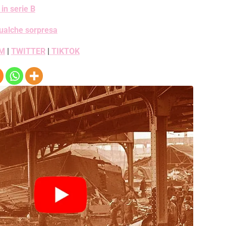
in serie B
. Qualche sorpresa
M
|
TWITTER
|
TIKTOK