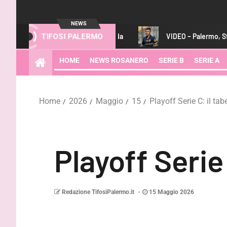
NEWS
ve vedere la sfida
VIDEO – Palermo, Strefezza arriva in Aust
TIFOSI PALERMO
HOME
NEWS ROSANERO
SERIE B
SERIE A
Home
2026
Maggio
15
Playoff Serie C: il ta
Playoff Serie
Redazione TifosiPalermo.it
15 Maggio 2026