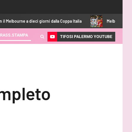
giorni dalla Coppa Italia
Melbourne City-Palermo 0-2: Le Do
RASS.STAMPA
TIFOSI PALERMO YOUTUBE
ompleto