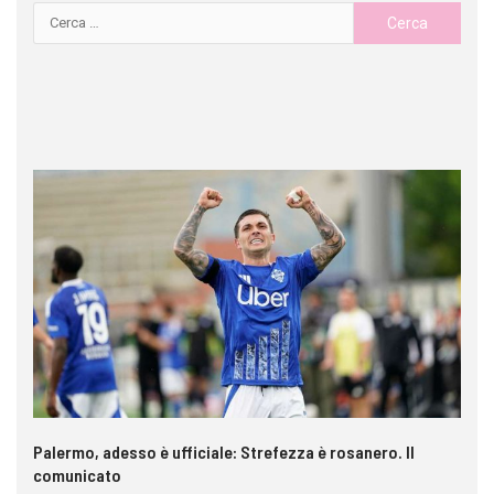
a è
Palermo, adesso è ufficiale: Strefezza è rosanero. Il
In
comunicato
ca