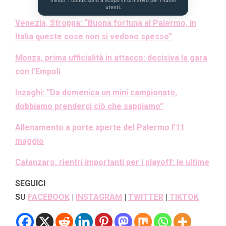
minuti. I bonus sono a scopo informativo per i nuovi
utenti.
Venezia, Stroppa: “Buona fortuna al Palermo, in
Italia queste cose non si vedono spesso”
Monza, prima ufficialità in attacco: decisiva la gara
con l’Empoli
Inzaghi: “Da domenica un mini campionato,
dobbiamo prenderci ciò che sappiamo”
Allenamento a porte aperte del Palermo l’11
maggio
Catanzaro, rientri importanti per i playoff: le ultime
SEGUICI
SU
FACEBOOK
|
INSTAGRAM
|
TWITTER
|
TIKTOK