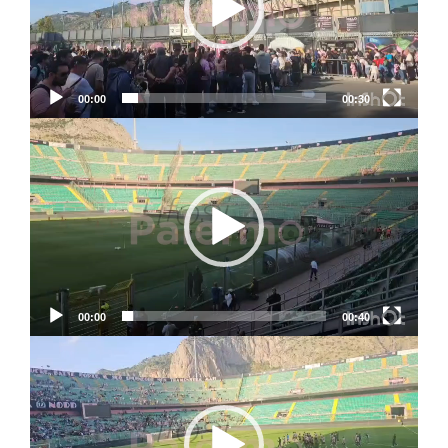
00:00
00:30
Video
Player
00:00
00:40
Video
Player