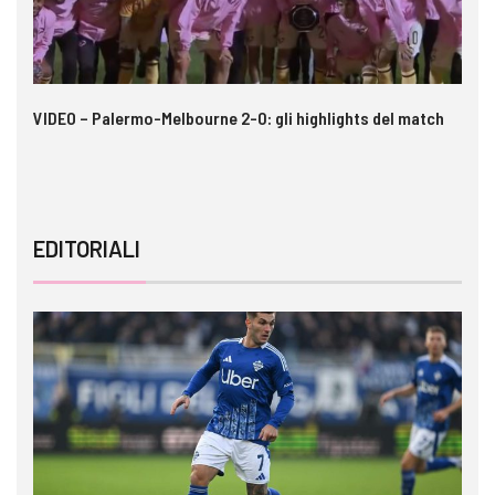
 i
VIDEO – Palermo-Melbourne 2-0: gli highlights del match
Ca
si
EDITORIALI