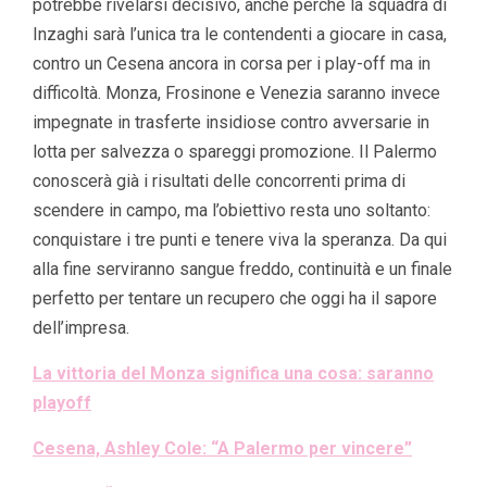
potrebbe rivelarsi decisivo, anche perché la squadra di
Inzaghi sarà l’unica tra le contendenti a giocare in casa,
contro un Cesena ancora in corsa per i play-off ma in
difficoltà. Monza, Frosinone e Venezia saranno invece
impegnate in trasferte insidiose contro avversarie in
lotta per salvezza o spareggi promozione. Il Palermo
conoscerà già i risultati delle concorrenti prima di
scendere in campo, ma l’obiettivo resta uno soltanto:
conquistare i tre punti e tenere viva la speranza. Da qui
alla fine serviranno sangue freddo, continuità e un finale
perfetto per tentare un recupero che oggi ha il sapore
dell’impresa.
La vittoria del Monza significa una cosa: saranno
playoff
Cesena, Ashley Cole: “A Palermo per vincere”