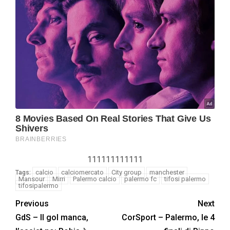
111111111111
calcio
calciomercato
City group
manchester
Tags:
Mansour
Mirri
Palermo calcio
palermo fc
tifosi palermo
tifosipalermo
Previous
Next
GdS – Il gol manca,
CorSport – Palermo, le 4