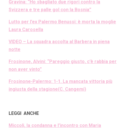
Gravina: “Ho sbagliato due rigori contro la
Svizzera e tre palle gol con la Bosnia”
Lutto per l’ex Palermo Benussi: è morta la moglie
Laura Carosella
VIDEO – La squadra accolta al Barbera in piena
notte
Frosinone, Alvini: “Pareggio giusto, c’è rabbia per
non aver vinto”
Frosinone-Palermo: 1-1. La mancata vittoria più
ingiusta della stagione(C. Cangemi)
LEGGI ANCHE
Miccoli, la condanna e l’incontro con Maria