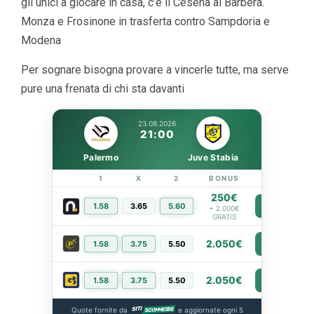
gli unici a giocare in casa, c’è il Cesena al Barbera.
Monza e Frosinone in trasferta contro Sampdoria e
Modena
Per sognare bisogna provare a vincerle tutte, ma serve
pure una frenata di chi sta davanti
23.08.2026
21:00
Palermo
Juve Stabia
1
X
2
BONUS
LINK
250€
1.58
3.65
5.60
PIÙ INFO
+ 2.000€
GRATIS
2.050€
1.58
3.75
5.50
PIÙ INFO
2.050€
1.58
3.75
5.50
PIÙ INFO
Quote fornite da
e aggiornate ogni 5