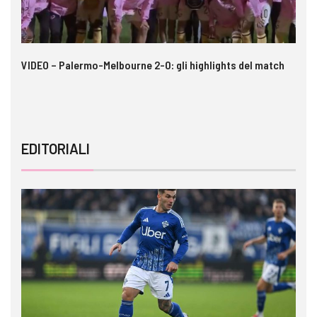
 i
VIDEO – Palermo-Melbourne 2-0: gli highlights del match
Ca
A
EDITORIALI