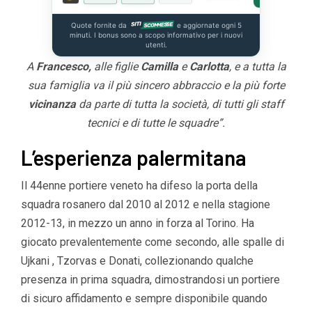
Quote fornite da
e aggiornate ogni 5
minuti. I bonus sono a scopo informativo per i nuovi
utenti.
A
Francesco,
alle figlie
Camilla
e
Carlotta
, e a tutta la
sua famiglia va il più sincero abbraccio e la più forte
vicinanza
da parte di tutta la società, di tutti gli staff
tecnici e di tutte le squadre”.
L’esperienza palermitana
Il 44enne portiere veneto ha difeso la porta della
squadra rosanero dal 2010 al 2012 e nella stagione
2012-13, in mezzo un anno in forza al Torino. Ha
giocato prevalentemente come secondo, alle spalle di
Ujkani , Tzorvas e Donati, collezionando qualche
presenza in prima squadra, dimostrandosi un portiere
di sicuro affidamento e sempre disponibile quando