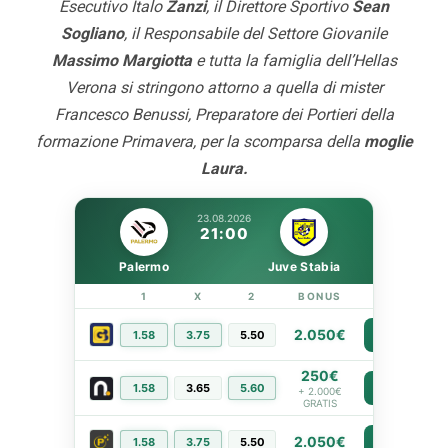
Esecutivo Italo
Zanzi
, il Direttore Sportivo
Sean
Sogliano
, il Responsabile del Settore Giovanile
Massimo Margiotta
e tutta la famiglia dell’Hellas
Verona si stringono attorno a quella di mister
Francesco Benussi, Preparatore dei Portieri della
formazione Primavera, per la scomparsa della
moglie
Laura.
23.08.2026
21:00
Palermo
Juve Stabia
1
X
2
BONUS
LINK
2.050€
1.58
3.75
5.50
PIÙ INFO
250€
1.58
3.65
5.60
PIÙ INFO
+ 2.000€
GRATIS
2.050€
1.58
3.75
5.50
PIÙ INFO