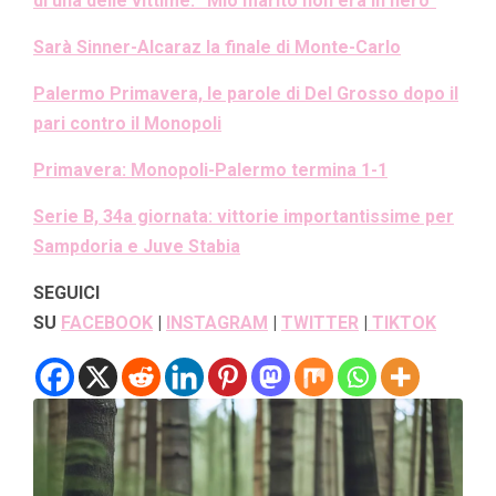
di una delle vittime: “Mio marito non era in nero”
Sarà Sinner-Alcaraz la finale di Monte-Carlo
Palermo Primavera, le parole di Del Grosso dopo il
pari contro il Monopoli
Primavera: Monopoli-Palermo termina 1-1
Serie B, 34a giornata: vittorie importantissime per
Sampdoria e Juve Stabia
SEGUICI
SU
FACEBOOK
|
INSTAGRAM
|
TWITTER
|
TIKTOK