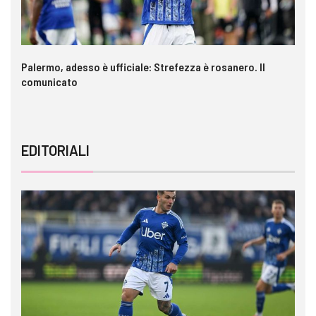
a è
Palermo, adesso è ufficiale: Strefezza è rosanero. Il
In
comunicato
ca
EDITORIALI