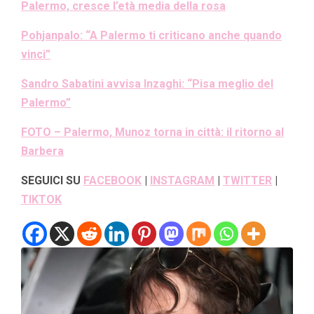
Palermo, cresce l’età media della rosa
Pohjanpalo: “A Palermo ti criticano anche quando
vinci”
Sandro Sabatini avvisa Inzaghi: “Pisa meglio del
Palermo”
FOTO – Palermo, Munoz torna in città: il ritorno al
Barbera
SEGUICI SU
FACEBOOK
|
INSTAGRAM
|
TWITTER
|
TIKTOK