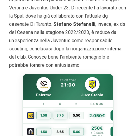
Verona e Juventus Under 23. Di recente ha lavorato con
la Spal, dove ha già collaborato con l’attuale dg
cesenate Di Taranto.
Stefano Stefanelli
, invece, ex ds
del Cesena nella stagione 2022/2023, è reduce da
un’esperienza nella Juventus come responsabile
scouting, conclusasi dopo la riorganizzazione interna
del club. Conosce bene l’ambiente romagnolo e
potrebbe tornare con entusiasmo.
23.08.2026
21:00
Palermo
Juve Stabia
1
X
2
BONUS
LINK
2.050€
1.58
3.75
5.50
PIÙ INFO
250€
1.58
3.65
5.60
PIÙ INFO
+ 2.000€