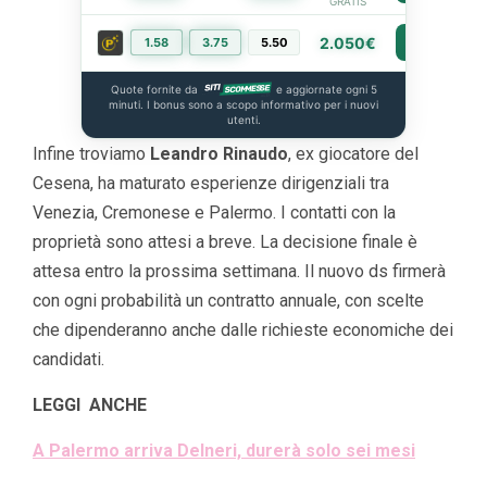
GRATIS
2.050€
1.58
3.75
5.50
PIÙ INFO
Quote fornite da
e aggiornate ogni 5
minuti. I bonus sono a scopo informativo per i nuovi
utenti.
Infine troviamo
Leandro Rinaudo
, ex giocatore del
Cesena, ha maturato esperienze dirigenziali tra
Venezia, Cremonese e Palermo. I contatti con la
proprietà sono attesi a breve. La decisione finale è
attesa entro la prossima settimana. Il nuovo ds firmerà
con ogni probabilità un contratto annuale, con scelte
che dipenderanno anche dalle richieste economiche dei
candidati.
LEGGI ANCHE
A Palermo arriva Delneri, durerà solo sei mesi